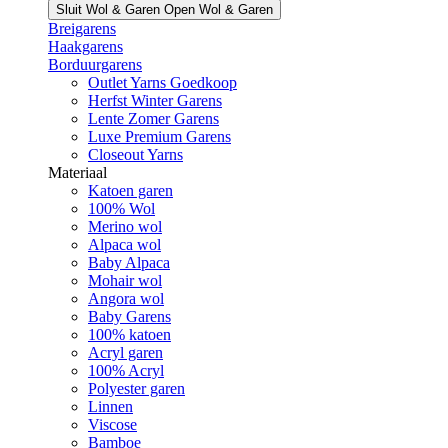
Sluit Wol & Garen
Open Wol & Garen
Breigarens
Haakgarens
Borduurgarens
Outlet Yarns Goedkoop
Herfst Winter Garens
Lente Zomer Garens
Luxe Premium Garens
Closeout Yarns
Materiaal
Katoen garen
100% Wol
Merino wol
Alpaca wol
Baby Alpaca
Mohair wol
Angora wol
Baby Garens
100% katoen
Acryl garen
100% Acryl
Polyester garen
Linnen
Viscose
Bamboe