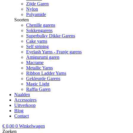
Zijde Garen
Nylon
Polyamide
Soorten
Chenille garens
Sokkengarens
Superbulky Dikke Garens
Cake yarns
Self striping
Eyelash Yarns - Franje garens
Amigurumi garen
Macrame
Metallic Yarns
Ribbon Ladder Yarns
Gekleurde Garens
Magic Light
Raffia Garen
Naalden
Accessoires
Uitverkoop
Blog
Contact
€
0,00
0
Winkelwagen
Zoeken