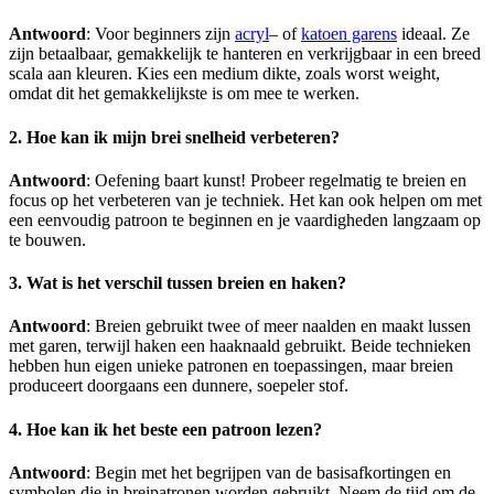
Antwoord
: Voor beginners zijn
acryl
– of
katoen garens
ideaal. Ze
zijn betaalbaar, gemakkelijk te hanteren en verkrijgbaar in een breed
scala aan kleuren. Kies een medium dikte, zoals worst weight,
omdat dit het gemakkelijkste is om mee te werken.
2. Hoe kan ik mijn brei snelheid verbeteren?
Antwoord
: Oefening baart kunst! Probeer regelmatig te breien en
focus op het verbeteren van je techniek. Het kan ook helpen om met
een eenvoudig patroon te beginnen en je vaardigheden langzaam op
te bouwen.
3. Wat is het verschil tussen breien en haken?
Antwoord
: Breien gebruikt twee of meer naalden en maakt lussen
met garen, terwijl haken een haaknaald gebruikt. Beide technieken
hebben hun eigen unieke patronen en toepassingen, maar breien
produceert doorgaans een dunnere, soepeler stof.
4. Hoe kan ik het beste een patroon lezen?
Antwoord
: Begin met het begrijpen van de basisafkortingen en
symbolen die in breipatronen worden gebruikt. Neem de tijd om de