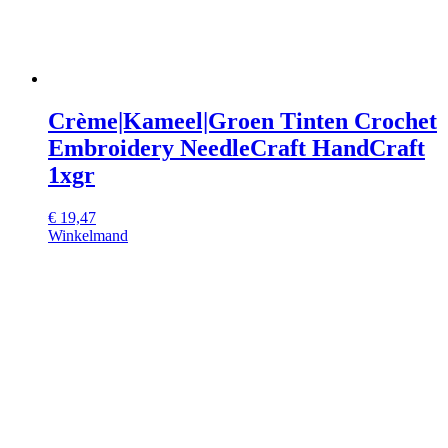
Crème|Kameel|Groen Tinten Crochet
Embroidery NeedleCraft HandCraft
1xgr
€
19,47
Winkelmand