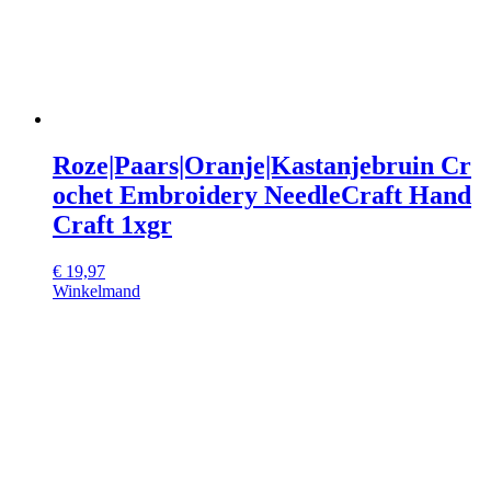
Roze|Paars|Oranje|Kastanjebruin Cr
ochet Embroidery NeedleCraft Hand
Craft 1xgr
€
19,97
Winkelmand