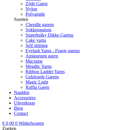
Zijde Garen
Nylon
Polyamide
Soorten
Chenille garens
Sokkengarens
Superbulky Dikke Garens
Cake yarns
Self striping
Eyelash Yarns - Franje garens
Amigurumi garen
Macrame
Metallic Yarns
Ribbon Ladder Yarns
Gekleurde Garens
Magic Light
Raffia Garen
Naalden
Accessoires
Uitverkoop
Blog
Contact
€
0,00
0
Winkelwagen
Zoeken