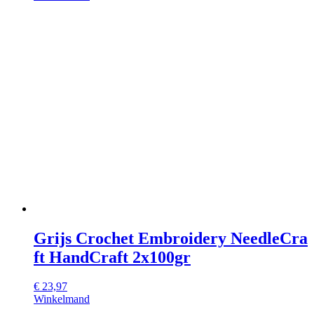
Grijs Crochet Embroidery NeedleCra
ft HandCraft 2x100gr
€
23,97
Winkelmand