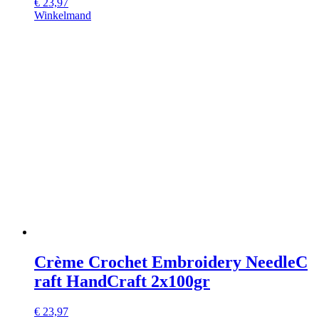
€
23,97
Winkelmand
Crème Crochet Embroidery NeedleC
raft HandCraft 2x100gr
€
23,97