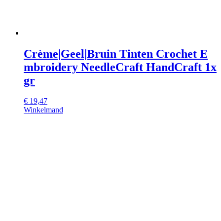
Crème|Geel|Bruin Tinten Crochet E
mbroidery NeedleCraft HandCraft 1x
gr
€
19,47
Winkelmand