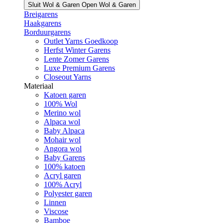
Sluit Wol & Garen
Open Wol & Garen
Breigarens
Haakgarens
Borduurgarens
Outlet Yarns Goedkoop
Herfst Winter Garens
Lente Zomer Garens
Luxe Premium Garens
Closeout Yarns
Materiaal
Katoen garen
100% Wol
Merino wol
Alpaca wol
Baby Alpaca
Mohair wol
Angora wol
Baby Garens
100% katoen
Acryl garen
100% Acryl
Polyester garen
Linnen
Viscose
Bamboe