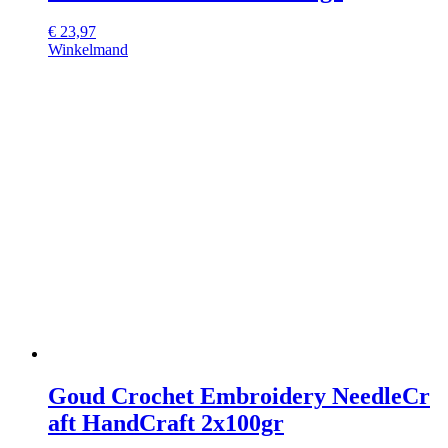
€
23,97
Winkelmand
Goud Crochet Embroidery NeedleCr
aft HandCraft 2x100gr