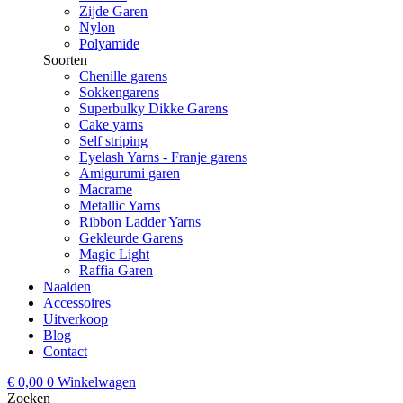
Zijde Garen
Nylon
Polyamide
Soorten
Chenille garens
Sokkengarens
Superbulky Dikke Garens
Cake yarns
Self striping
Eyelash Yarns - Franje garens
Amigurumi garen
Macrame
Metallic Yarns
Ribbon Ladder Yarns
Gekleurde Garens
Magic Light
Raffia Garen
Naalden
Accessoires
Uitverkoop
Blog
Contact
€
0,00
0
Winkelwagen
Zoeken