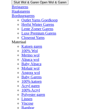
Sluit Wol & Garen
Open Wol & Garen
Breigarens
Haakgarens
Borduurgarens
Outlet Yarns Goedkoop
Herfst Winter Garens
Lente Zomer Garens
Luxe Premium Garens
Closeout Yarns
Materiaal
Katoen garen
100% Wol
Merino wol
Alpaca wol
Baby Alpaca
Mohair wol
Angora wol
Baby Garens
100% katoen
Acryl garen
100% Acryl
Polyester garen
Linnen
Viscose
Bamboe