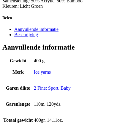
Samenstelling: 50% Acrylic, 50% Bamboo
Kleuren: Licht Groen
Delen
Aanvullende informatie
Beschrijving
Aanvullende informatie
Gewicht
400 g
Merk
Ice yarns
Garen dikte
2 Fine: Sport, Baby
Garenlengte
110m. 120yds.
Totaal gewicht
400gr. 14.11oz.