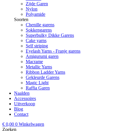
Zijde Garen
Nylon
Polyamide
Soorten
Chenille garens
Sokkengarens
Superbulky Dikke Garens
Cake yarns
Self striping
Eyelash Yarns - Franje garens
Amigurumi garen
Macrame
Metallic Yarns
Ribbon Ladder Yarns
Gekleurde Garens
Magic Light
Raffia Garen
Naalden
Accessoires
Uitverkoop
Blog
Contact
€
0,00
0
Winkelwagen
Zoeken