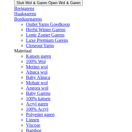
Sluit Wol & Garen
Open Wol & Garen
Breigarens
Haakgarens
Borduurgarens
Outlet Yarns Goedkoop
Herfst Winter Garens
Lente Zomer Garens
Luxe Premium Garens
Closeout Yarns
Materiaal
Katoen garen
100% Wol
Merino wol
Alpaca wol
Baby Alpaca
Mohair wol
Angora wol
Baby Garens
100% katoen
Acryl garen
100% Acryl
Polyester garen
Linnen
Viscose
Bamboe