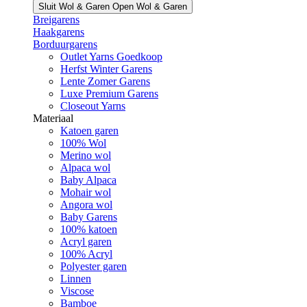
Sluit Wol & Garen
Open Wol & Garen
Breigarens
Haakgarens
Borduurgarens
Outlet Yarns Goedkoop
Herfst Winter Garens
Lente Zomer Garens
Luxe Premium Garens
Closeout Yarns
Materiaal
Katoen garen
100% Wol
Merino wol
Alpaca wol
Baby Alpaca
Mohair wol
Angora wol
Baby Garens
100% katoen
Acryl garen
100% Acryl
Polyester garen
Linnen
Viscose
Bamboe