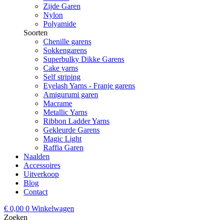
Zijde Garen
Nylon
Polyamide
Soorten
Chenille garens
Sokkengarens
Superbulky Dikke Garens
Cake yarns
Self striping
Eyelash Yarns - Franje garens
Amigurumi garen
Macrame
Metallic Yarns
Ribbon Ladder Yarns
Gekleurde Garens
Magic Light
Raffia Garen
Naalden
Accessoires
Uitverkoop
Blog
Contact
€
0,00
0
Winkelwagen
Zoeken