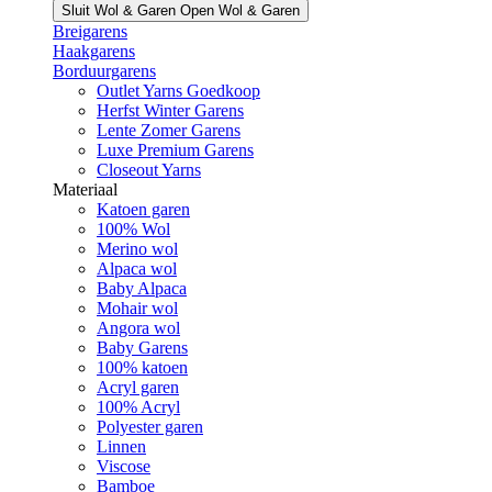
Sluit Wol & Garen
Open Wol & Garen
Breigarens
Haakgarens
Borduurgarens
Outlet Yarns Goedkoop
Herfst Winter Garens
Lente Zomer Garens
Luxe Premium Garens
Closeout Yarns
Materiaal
Katoen garen
100% Wol
Merino wol
Alpaca wol
Baby Alpaca
Mohair wol
Angora wol
Baby Garens
100% katoen
Acryl garen
100% Acryl
Polyester garen
Linnen
Viscose
Bamboe