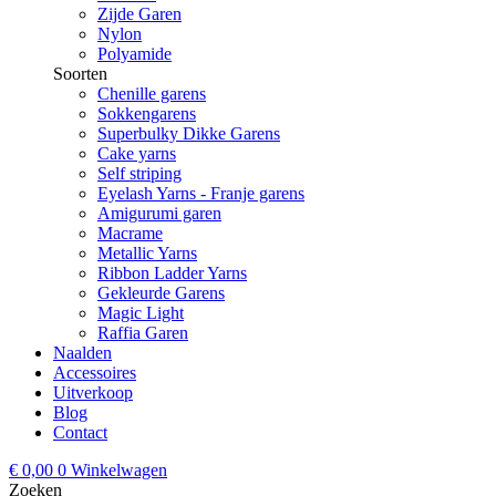
Zijde Garen
Nylon
Polyamide
Soorten
Chenille garens
Sokkengarens
Superbulky Dikke Garens
Cake yarns
Self striping
Eyelash Yarns - Franje garens
Amigurumi garen
Macrame
Metallic Yarns
Ribbon Ladder Yarns
Gekleurde Garens
Magic Light
Raffia Garen
Naalden
Accessoires
Uitverkoop
Blog
Contact
€
0,00
0
Winkelwagen
Zoeken