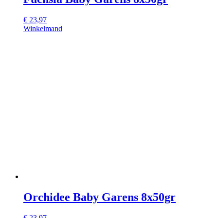
€
23,97
Winkelmand
Orchidee Baby Garens 8x50gr
€
23,97