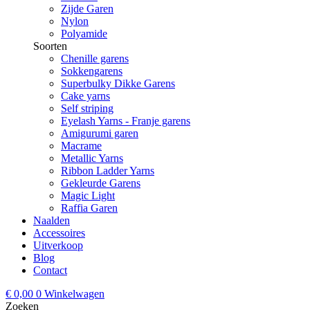
Zijde Garen
Nylon
Polyamide
Soorten
Chenille garens
Sokkengarens
Superbulky Dikke Garens
Cake yarns
Self striping
Eyelash Yarns - Franje garens
Amigurumi garen
Macrame
Metallic Yarns
Ribbon Ladder Yarns
Gekleurde Garens
Magic Light
Raffia Garen
Naalden
Accessoires
Uitverkoop
Blog
Contact
€
0,00
0
Winkelwagen
Zoeken