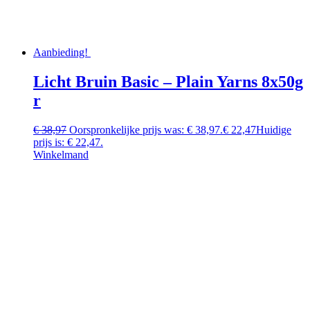
Aanbieding!
Licht Bruin Basic – Plain Yarns 8x50g
r
€
38,97
Oorspronkelijke prijs was: € 38,97.
€
22,47
Huidige
prijs is: € 22,47.
Winkelmand