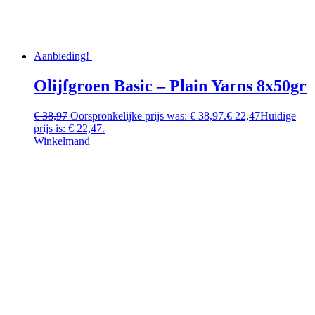
Aanbieding!
Olijfgroen Basic – Plain Yarns 8x50gr
€
38,97
Oorspronkelijke prijs was: € 38,97.
€
22,47
Huidige
prijs is: € 22,47.
Winkelmand