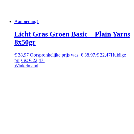
Aanbieding!
Licht Gras Groen Basic – Plain Yarns
8x50gr
€
38,97
Oorspronkelijke prijs was: € 38,97.
€
22,47
Huidige
prijs is: € 22,47.
Winkelmand