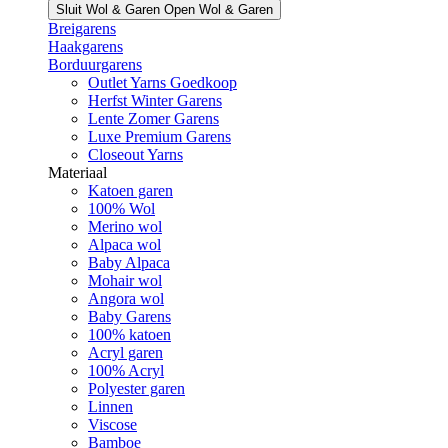
Sluit Wol & Garen
Open Wol & Garen
Breigarens
Haakgarens
Borduurgarens
Outlet Yarns Goedkoop
Herfst Winter Garens
Lente Zomer Garens
Luxe Premium Garens
Closeout Yarns
Materiaal
Katoen garen
100% Wol
Merino wol
Alpaca wol
Baby Alpaca
Mohair wol
Angora wol
Baby Garens
100% katoen
Acryl garen
100% Acryl
Polyester garen
Linnen
Viscose
Bamboe