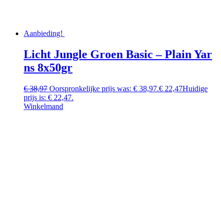
Aanbieding!
Licht Jungle Groen Basic – Plain Yar
ns 8x50gr
€
38,97
Oorspronkelijke prijs was: € 38,97.
€
22,47
Huidige
prijs is: € 22,47.
Winkelmand