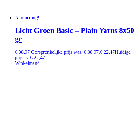
Aanbieding!
Licht Groen Basic – Plain Yarns 8x50
gr
€
38,97
Oorspronkelijke prijs was: € 38,97.
€
22,47
Huidige
prijs is: € 22,47.
Winkelmand