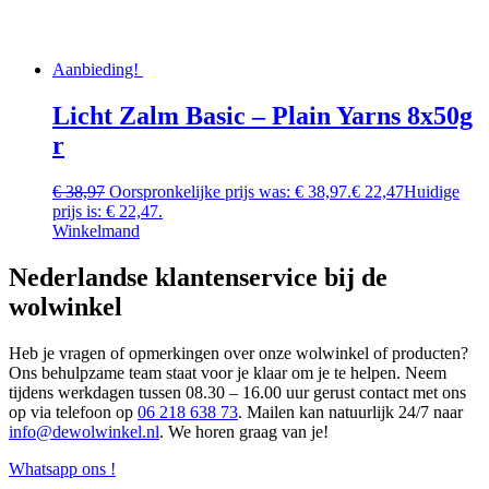
Aanbieding!
Licht Zalm Basic – Plain Yarns 8x50g
r
€
38,97
Oorspronkelijke prijs was: € 38,97.
€
22,47
Huidige
prijs is: € 22,47.
Winkelmand
Nederlandse klantenservice bij de
wolwinkel
Heb je vragen of opmerkingen over onze wolwinkel of producten?
Ons behulpzame team staat voor je klaar om je te helpen. Neem
tijdens werkdagen tussen 08.30 – 16.00 uur gerust contact met ons
op via telefoon op
06 218 638 73
. Mailen kan natuurlijk 24/7 naar
info@dewolwinkel.nl
. We horen graag van je!
Whatsapp ons !