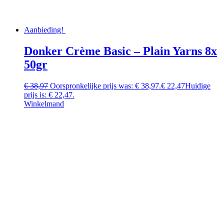
Aanbieding!
Donker Crème Basic – Plain Yarns 8x
50gr
€
38,97
Oorspronkelijke prijs was: € 38,97.
€
22,47
Huidige
prijs is: € 22,47.
Winkelmand