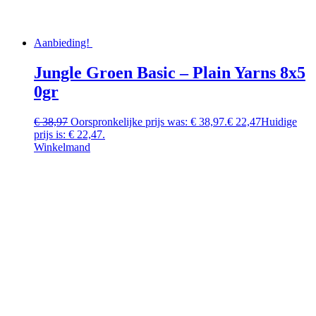
Aanbieding!
Jungle Groen Basic – Plain Yarns 8x5
0gr
€
38,97
Oorspronkelijke prijs was: € 38,97.
€
22,47
Huidige
prijs is: € 22,47.
Winkelmand