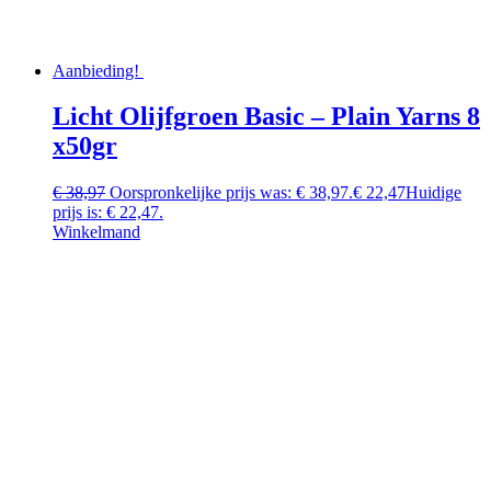
Aanbieding!
Licht Olijfgroen Basic – Plain Yarns 8
x50gr
€
38,97
Oorspronkelijke prijs was: € 38,97.
€
22,47
Huidige
prijs is: € 22,47.
Winkelmand