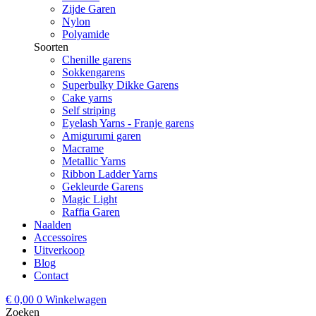
Zijde Garen
Nylon
Polyamide
Soorten
Chenille garens
Sokkengarens
Superbulky Dikke Garens
Cake yarns
Self striping
Eyelash Yarns - Franje garens
Amigurumi garen
Macrame
Metallic Yarns
Ribbon Ladder Yarns
Gekleurde Garens
Magic Light
Raffia Garen
Naalden
Accessoires
Uitverkoop
Blog
Contact
€
0,00
0
Winkelwagen
Zoeken