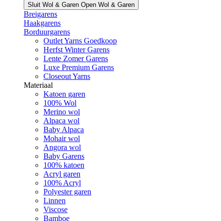
Sluit Wol & Garen
Open Wol & Garen
Breigarens
Haakgarens
Borduurgarens
Outlet Yarns Goedkoop
Herfst Winter Garens
Lente Zomer Garens
Luxe Premium Garens
Closeout Yarns
Materiaal
Katoen garen
100% Wol
Merino wol
Alpaca wol
Baby Alpaca
Mohair wol
Angora wol
Baby Garens
100% katoen
Acryl garen
100% Acryl
Polyester garen
Linnen
Viscose
Bamboe