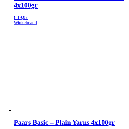
4x100gr
€
19,97
Winkelmand
Paars Basic – Plain Yarns 4x100gr