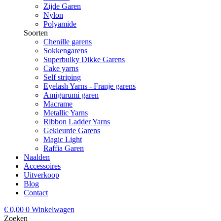
Zijde Garen
Nylon
Polyamide
Soorten
Chenille garens
Sokkengarens
Superbulky Dikke Garens
Cake yarns
Self striping
Eyelash Yarns - Franje garens
Amigurumi garen
Macrame
Metallic Yarns
Ribbon Ladder Yarns
Gekleurde Garens
Magic Light
Raffia Garen
Naalden
Accessoires
Uitverkoop
Blog
Contact
€
0,00
0
Winkelwagen
Zoeken