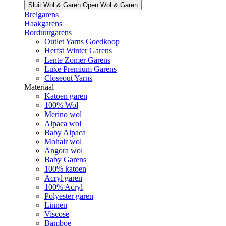
Sluit Wol & Garen
Open Wol & Garen
Breigarens
Haakgarens
Borduurgarens
Outlet Yarns Goedkoop
Herfst Winter Garens
Lente Zomer Garens
Luxe Premium Garens
Closeout Yarns
Materiaal
Katoen garen
100% Wol
Merino wol
Alpaca wol
Baby Alpaca
Mohair wol
Angora wol
Baby Garens
100% katoen
Acryl garen
100% Acryl
Polyester garen
Linnen
Viscose
Bamboe