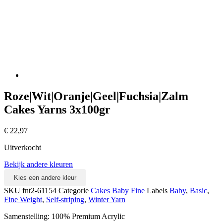
Roze|Wit|Oranje|Geel|Fuchsia|Zalm
Cakes Yarns 3x100gr
€
22,97
Uitverkocht
Bekijk andere kleuren
Kies een andere kleur
SKU
fnt2-61154
Categorie
Cakes Baby Fine
Labels
Baby
,
Basic
,
Fine Weight
,
Self-striping
,
Winter Yarn
Samenstelling: 100% Premium Acrylic