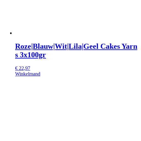
Roze|Blauw|Wit|Lila|Geel Cakes Yarn
s 3x100gr
€
22,97
Winkelmand