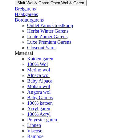
Sluit Wol & Garen
Open Wol & Garen
Breigarens
Haakgarens
Borduurgarens
Outlet Yarns Goedkoop
Herfst Winter Garens
Lente Zomer Garens
Luxe Premium Garens
Closeout Yarns
Materiaal
Katoen garen
100% Wol
Merino wol
Alpaca wol
Baby Alpaca
Mohair wol
Angora wol
Baby Garens
100% katoen
Acryl garen
100% Acryl
Polyester garen
Linnen
Viscose
Bamboe