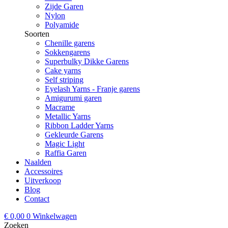
Zijde Garen
Nylon
Polyamide
Soorten
Chenille garens
Sokkengarens
Superbulky Dikke Garens
Cake yarns
Self striping
Eyelash Yarns - Franje garens
Amigurumi garen
Macrame
Metallic Yarns
Ribbon Ladder Yarns
Gekleurde Garens
Magic Light
Raffia Garen
Naalden
Accessoires
Uitverkoop
Blog
Contact
€
0,00
0
Winkelwagen
Zoeken