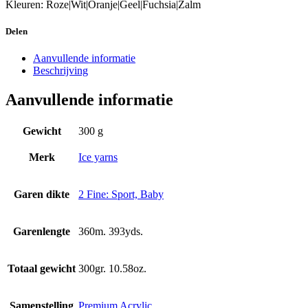
Kleuren: Roze|Wit|Oranje|Geel|Fuchsia|Zalm
Delen
Aanvullende informatie
Beschrijving
Aanvullende informatie
Gewicht
300 g
Merk
Ice yarns
Garen dikte
2 Fine: Sport, Baby
Garenlengte
360m. 393yds.
Totaal gewicht
300gr. 10.58oz.
Samenstelling
Premium Acrylic