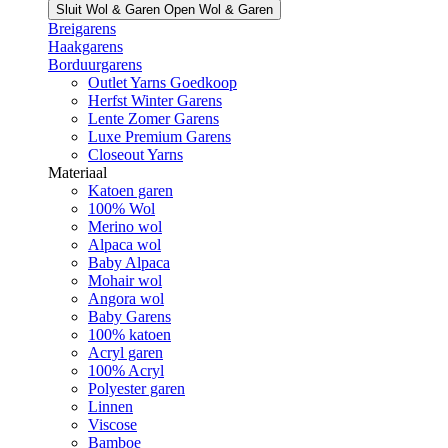
Sluit Wol & Garen
Open Wol & Garen
Breigarens
Haakgarens
Borduurgarens
Outlet Yarns Goedkoop
Herfst Winter Garens
Lente Zomer Garens
Luxe Premium Garens
Closeout Yarns
Materiaal
Katoen garen
100% Wol
Merino wol
Alpaca wol
Baby Alpaca
Mohair wol
Angora wol
Baby Garens
100% katoen
Acryl garen
100% Acryl
Polyester garen
Linnen
Viscose
Bamboe