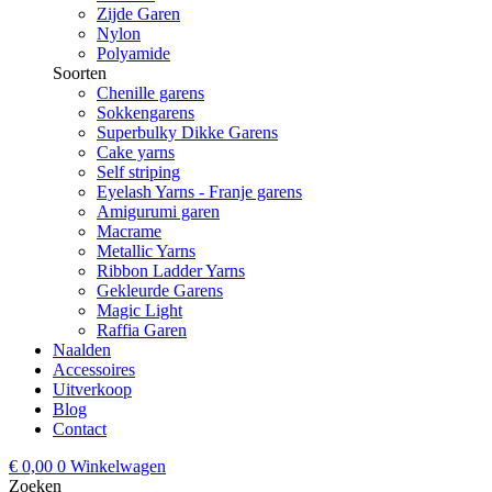
Zijde Garen
Nylon
Polyamide
Soorten
Chenille garens
Sokkengarens
Superbulky Dikke Garens
Cake yarns
Self striping
Eyelash Yarns - Franje garens
Amigurumi garen
Macrame
Metallic Yarns
Ribbon Ladder Yarns
Gekleurde Garens
Magic Light
Raffia Garen
Naalden
Accessoires
Uitverkoop
Blog
Contact
€
0,00
0
Winkelwagen
Zoeken