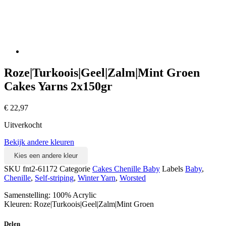
Roze|Turkoois|Geel|Zalm|Mint Groen
Cakes Yarns 2x150gr
€
22,97
Uitverkocht
Bekijk andere kleuren
Kies een andere kleur
SKU
fnt2-61172
Categorie
Cakes Chenille Baby
Labels
Baby
,
Chenille
,
Self-striping
,
Winter Yarn
,
Worsted
Samenstelling: 100% Acrylic
Kleuren: Roze|Turkoois|Geel|Zalm|Mint Groen
Delen