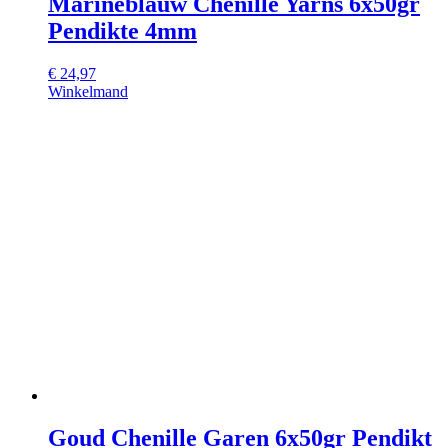
Marineblauw Chenille Yarns 6x50gr
Pendikte 4mm
€
24,97
Winkelmand
Goud Chenille Garen 6x50gr Pendikt