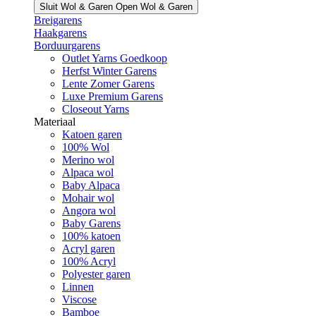
Sluit Wol & Garen
Open Wol & Garen
Breigarens
Haakgarens
Borduurgarens
Outlet Yarns Goedkoop
Herfst Winter Garens
Lente Zomer Garens
Luxe Premium Garens
Closeout Yarns
Materiaal
Katoen garen
100% Wol
Merino wol
Alpaca wol
Baby Alpaca
Mohair wol
Angora wol
Baby Garens
100% katoen
Acryl garen
100% Acryl
Polyester garen
Linnen
Viscose
Bamboe