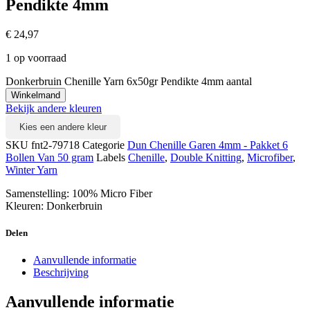
Pendikte 4mm
€
24,97
1 op voorraad
Donkerbruin Chenille Yarn 6x50gr Pendikte 4mm aantal
Winkelmand
Bekijk andere kleuren
Kies een andere kleur
SKU
fnt2-79718
Categorie
Dun Chenille Garen 4mm - Pakket 6
Bollen Van 50 gram
Labels
Chenille
,
Double Knitting
,
Microfiber
,
Winter Yarn
Samenstelling: 100% Micro Fiber
Kleuren: Donkerbruin
Delen
Aanvullende informatie
Beschrijving
Aanvullende informatie