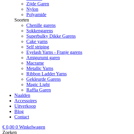
Zijde Garen
Nylon
Polyamide
Soorten
Chenille garens
Sokkengarens
Superbulky Dikke Garens
Cake yarns
Self striping
Eyelash Yarns - Franje garens
Amigurumi garen
Macrame
Metallic Yarns
Ribbon Ladder Yarns
Gekleurde Garens
Magic Light
Raffia Garen
Naalden
Accessoires
Uitverkoop
Blog
Contact
€
0,00
0
Winkelwagen
Zoeken