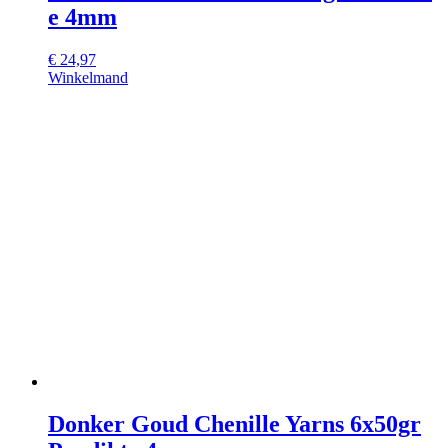
e 4mm
€
24,97
Winkelmand
Donker Goud Chenille Yarns 6x50gr