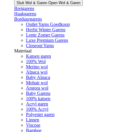
Sluit Wol & Garen
Open Wol & Garen
Breigarens
Haakgarens
Borduurgarens
Outlet Yarns Goedkoop
Herfst Winter Garens
Lente Zomer Garens
Luxe Premium Garens
Closeout Yarns
Materiaal
Katoen garen
100% Wol
Merino wol
Alpaca wol
Baby Alpaca
Mohair wol
Angora wol
Baby Garens
100% katoen
Acryl garen
100% Acryl
Polyester garen
Linnen
Viscose
Bamboe