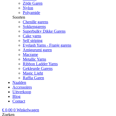
Zijde Garen
Nylon
Polyamide
Soorten
Chenille garens
Sokkengarens
Superbulky Dikke Garens
Cake yarns
Self striping
Eyelash Yarns - Franje garens
Amigurumi garen
Macrame
Metallic Yarns
Ribbon Ladder Yarns
Gekleurde Garens
Magic Light
Raffia Garen
Naalden
Accessoires
Uitverkoop
Blog
Contact
€
0,00
0
Winkelwagen
Zoeken