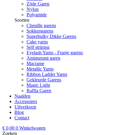
Zijde Garen
Nylon
Polyamide
Soorten
Chenille garens
Sokkengarens
Superbulky Dikke Garens
Cake yarns
Self striping
Eyelash Yarns - Franje garens
Amigurumi garen
Macrame
Metallic Yarns
Ribbon Ladder Yarns
Gekleurde Garens
Magic Light
Raffia Garen
Naalden
Accessoires
Uitverkoop
Blog
Contact
€
0,00
0
Winkelwagen
Zoeken