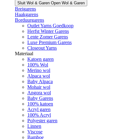
Sluit Wol & Garen
Open Wol & Garen
Breigarens
Haakgarens
Borduurgarens
Outlet Yarns Goedkoop
Herfst Winter Garens
Lente Zomer Garens
Luxe Premium Garens
Closeout Yarns
Materiaal
Katoen garen
100% Wol
Merino wol
Alpaca wol
Baby Alpaca
Mohair wol
Angora wol
Baby Garens
100% katoen
Acryl garen
100% Acryl
Polyester garen
Linnen
Viscose
Bamboe