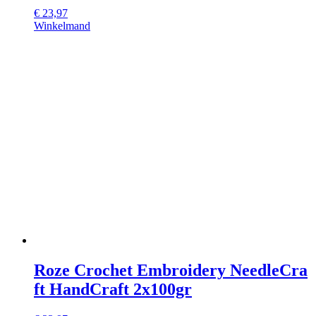
€
23,97
Winkelmand
Roze Crochet Embroidery NeedleCra
ft HandCraft 2x100gr