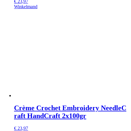
€
23,97
Winkelmand
Crème Crochet Embroidery NeedleC
raft HandCraft 2x100gr
€
23,97