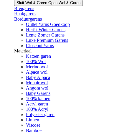
Sluit Wol & Garen
Open Wol & Garen
Breigarens
Haakgarens
Borduurgarens
Outlet Yarns Goedkoop
Herfst Winter Garens
Lente Zomer Garens
Luxe Premium Garens
Closeout Yarns
Materiaal
Katoen garen
100% Wol
Merino wol
Alpaca wol
Baby Alpaca
Mohair wol
Angora wol
Baby Garens
100% katoen
Acryl garen
100% Acryl
Polyester garen
Linnen
Viscose
Bamboe