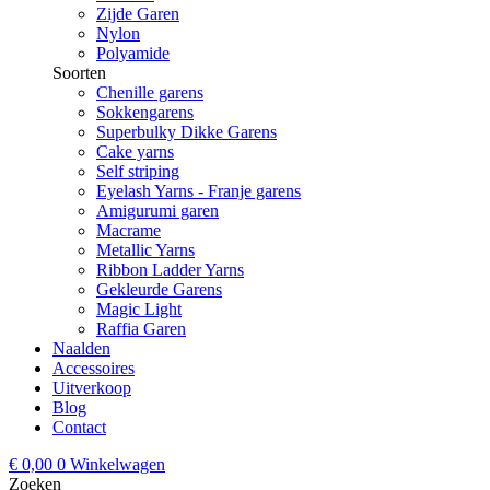
Zijde Garen
Nylon
Polyamide
Soorten
Chenille garens
Sokkengarens
Superbulky Dikke Garens
Cake yarns
Self striping
Eyelash Yarns - Franje garens
Amigurumi garen
Macrame
Metallic Yarns
Ribbon Ladder Yarns
Gekleurde Garens
Magic Light
Raffia Garen
Naalden
Accessoires
Uitverkoop
Blog
Contact
€
0,00
0
Winkelwagen
Zoeken