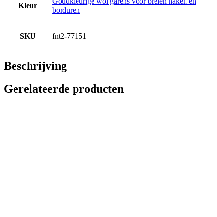
Goudkleurige wol garens voor breien haken en
Kleur
borduren
SKU
fnt2-77151
Beschrijving
Gerelateerde producten