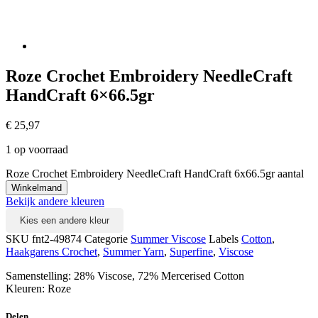
Roze Crochet Embroidery NeedleCraft
HandCraft 6×66.5gr
€
25,97
1 op voorraad
Roze Crochet Embroidery NeedleCraft HandCraft 6x66.5gr aantal
Winkelmand
Bekijk andere kleuren
Kies een andere kleur
SKU
fnt2-49874
Categorie
Summer Viscose
Labels
Cotton
,
Haakgarens Crochet
,
Summer Yarn
,
Superfine
,
Viscose
Samenstelling: 28% Viscose, 72% Mercerised Cotton
Kleuren: Roze
Delen