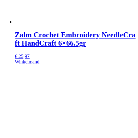
Zalm Crochet Embroidery NeedleCra
ft HandCraft 6×66.5gr
€
25,97
Winkelmand