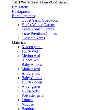
Sluit Wol & Garen
Open Wol & Garen
Breigarens
Haakgarens
Borduurgarens
Outlet Yarns Goedkoop
Herfst Winter Garens
Lente Zomer Garens
Luxe Premium Garens
Closeout Yarns
Materiaal
Katoen garen
100% Wol
Merino wol
Alpaca wol
Baby Alpaca
Mohair wol
Angora wol
Baby Garens
100% katoen
Acryl garen
100% Acryl
Polyester garen
Linnen
Viscose
Bamboe