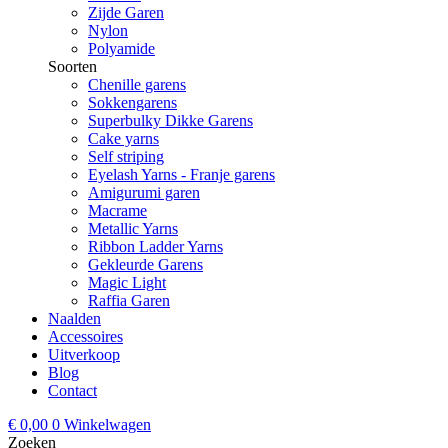
Zijde Garen
Nylon
Polyamide
Soorten
Chenille garens
Sokkengarens
Superbulky Dikke Garens
Cake yarns
Self striping
Eyelash Yarns - Franje garens
Amigurumi garen
Macrame
Metallic Yarns
Ribbon Ladder Yarns
Gekleurde Garens
Magic Light
Raffia Garen
Naalden
Accessoires
Uitverkoop
Blog
Contact
€
0,00
0
Winkelwagen
Zoeken