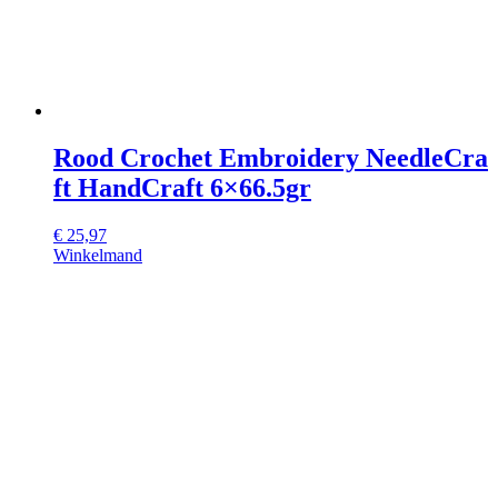
Rood Crochet Embroidery NeedleCra
ft HandCraft 6×66.5gr
€
25,97
Winkelmand