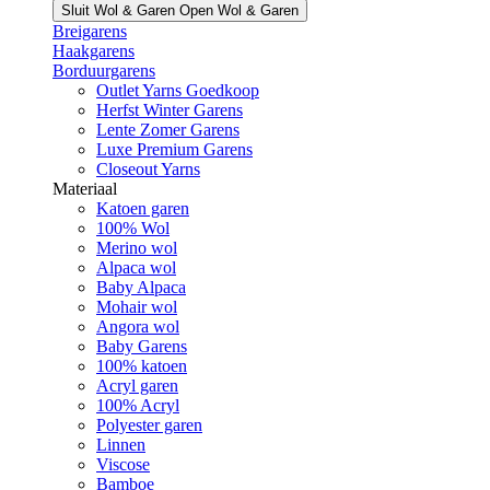
Sluit Wol & Garen
Open Wol & Garen
Breigarens
Haakgarens
Borduurgarens
Outlet Yarns Goedkoop
Herfst Winter Garens
Lente Zomer Garens
Luxe Premium Garens
Closeout Yarns
Materiaal
Katoen garen
100% Wol
Merino wol
Alpaca wol
Baby Alpaca
Mohair wol
Angora wol
Baby Garens
100% katoen
Acryl garen
100% Acryl
Polyester garen
Linnen
Viscose
Bamboe