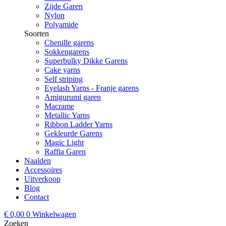
Zijde Garen
Nylon
Polyamide
Soorten
Chenille garens
Sokkengarens
Superbulky Dikke Garens
Cake yarns
Self striping
Eyelash Yarns - Franje garens
Amigurumi garen
Macrame
Metallic Yarns
Ribbon Ladder Yarns
Gekleurde Garens
Magic Light
Raffia Garen
Naalden
Accessoires
Uitverkoop
Blog
Contact
€
0,00
0
Winkelwagen
Zoeken