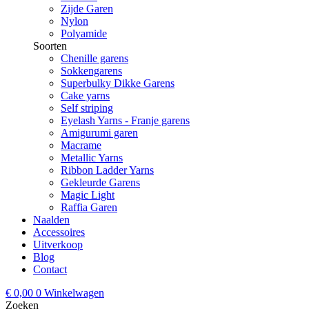
Zijde Garen
Nylon
Polyamide
Soorten
Chenille garens
Sokkengarens
Superbulky Dikke Garens
Cake yarns
Self striping
Eyelash Yarns - Franje garens
Amigurumi garen
Macrame
Metallic Yarns
Ribbon Ladder Yarns
Gekleurde Garens
Magic Light
Raffia Garen
Naalden
Accessoires
Uitverkoop
Blog
Contact
€
0,00
0
Winkelwagen
Zoeken