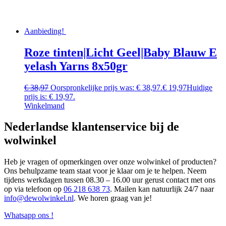
Aanbieding!
Roze tinten|Licht Geel|Baby Blauw E
yelash Yarns 8x50gr
€
38,97
Oorspronkelijke prijs was: € 38,97.
€
19,97
Huidige
prijs is: € 19,97.
Winkelmand
Nederlandse klantenservice bij de
wolwinkel
Heb je vragen of opmerkingen over onze wolwinkel of producten?
Ons behulpzame team staat voor je klaar om je te helpen. Neem
tijdens werkdagen tussen 08.30 – 16.00 uur gerust contact met ons
op via telefoon op
06 218 638 73
. Mailen kan natuurlijk 24/7 naar
info@dewolwinkel.nl
. We horen graag van je!
Whatsapp ons !