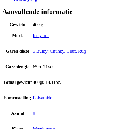
Aanvullende informatie
Gewicht
400 g
Merk
Ice yarns
Garen dikte
5 Bulky: Chunky, Craft, Rug
Garenlengte
65m. 71yds.
Totaal gewicht
400gr. 14.11oz.
Samenstelling
Polyamide
Aantal
8
Kleur
Meerkleurig