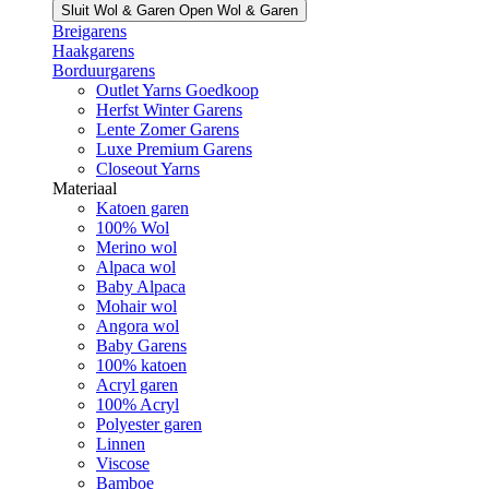
Sluit Wol & Garen
Open Wol & Garen
Breigarens
Haakgarens
Borduurgarens
Outlet Yarns Goedkoop
Herfst Winter Garens
Lente Zomer Garens
Luxe Premium Garens
Closeout Yarns
Materiaal
Katoen garen
100% Wol
Merino wol
Alpaca wol
Baby Alpaca
Mohair wol
Angora wol
Baby Garens
100% katoen
Acryl garen
100% Acryl
Polyester garen
Linnen
Viscose
Bamboe