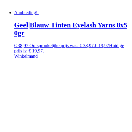
Aanbieding!
Geel|Blauw Tinten Eyelash Yarns 8x5
0gr
€
38,97
Oorspronkelijke prijs was: € 38,97.
€
19,97
Huidige
prijs is: € 19,97.
Winkelmand