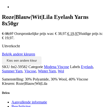
Roze|Blauw|Wit|Lila Eyelash Yarns
8x50gr
€
38,97
Oorspronkelijke prijs was: € 38,97.
€
19,97
Huidige prijs is:
€ 19,97.
Uitverkocht
Bekijk andere kleuren
Kies een andere kleur
SKU
fnt2-59582
Categorie
Modena Viscose
Labels
Eyelash
,
Summer Yarn
,
Viscose
,
Winter Yarn
,
Wol
Samenstelling: 30% Polyamide, 30% Wool, 40% Viscose
Kleuren: Roze|Blauw|Wit|Lila
Delen
Aanvullende informatie
Beschrijving