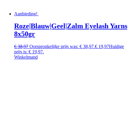
Aanbieding!
Roze|Blauw|Geel|Zalm Eyelash Yarns
8x50gr
€
38,97
Oorspronkelijke prijs was: € 38,97.
€
19,97
Huidige
prijs is: € 19,97.
Winkelmand