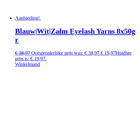
Aanbieding!
Blauw|Wit|Zalm Eyelash Yarns 8x50g
r
€
38,97
Oorspronkelijke prijs was: € 38,97.
€
19,97
Huidige
prijs is: € 19,97.
Winkelmand