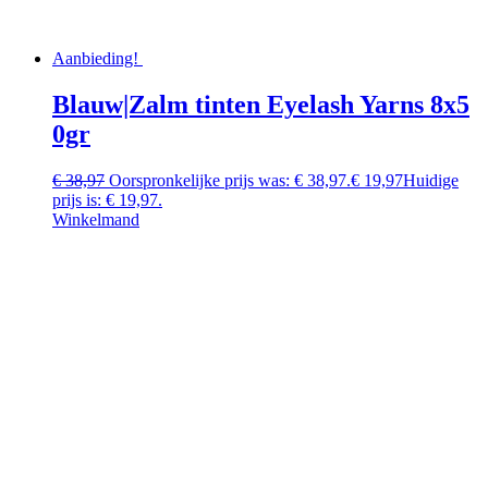
Aanbieding!
Blauw|Zalm tinten Eyelash Yarns 8x5
0gr
€
38,97
Oorspronkelijke prijs was: € 38,97.
€
19,97
Huidige
prijs is: € 19,97.
Winkelmand