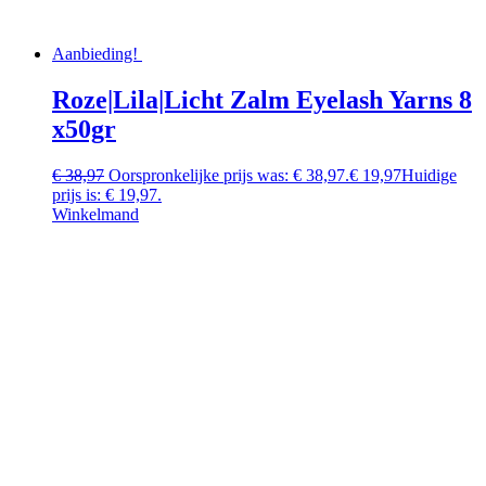
Aanbieding!
Roze|Lila|Licht Zalm Eyelash Yarns 8
x50gr
€
38,97
Oorspronkelijke prijs was: € 38,97.
€
19,97
Huidige
prijs is: € 19,97.
Winkelmand