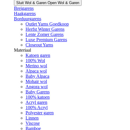
Sluit Wol & Garen
Open Wol & Garen
Breigarens
Haakgarens
Borduurgarens
Outlet Yarns Goedkoop
Herfst Winter Garens
Lente Zomer Garens
Luxe Premium Garens
Closeout Yarns
Materiaal
Katoen garen
100% Wol
Merino wol
Alpaca wol
Baby Alpaca
Mohair wol
Angora wol
Baby Garens
100% katoen
Acryl garen
100% Acryl
Polyester garen
Linnen
Viscose
Bamboe