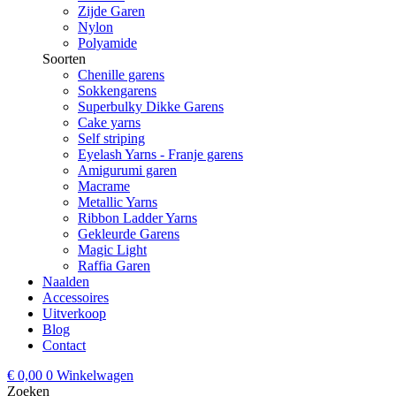
Zijde Garen
Nylon
Polyamide
Soorten
Chenille garens
Sokkengarens
Superbulky Dikke Garens
Cake yarns
Self striping
Eyelash Yarns - Franje garens
Amigurumi garen
Macrame
Metallic Yarns
Ribbon Ladder Yarns
Gekleurde Garens
Magic Light
Raffia Garen
Naalden
Accessoires
Uitverkoop
Blog
Contact
€
0,00
0
Winkelwagen
Zoeken