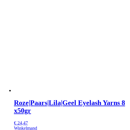
Roze|Paars|Lila|Geel Eyelash Yarns 8
x50gr
€
24,47
Winkelmand