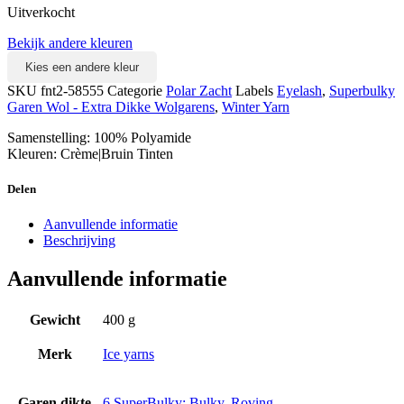
Uitverkocht
Bekijk andere kleuren
Kies een andere kleur
SKU
fnt2-58555
Categorie
Polar Zacht
Labels
Eyelash
,
Superbulky
Garen Wol - Extra Dikke Wolgarens
,
Winter Yarn
Samenstelling: 100% Polyamide
Kleuren: Crème|Bruin Tinten
Delen
Aanvullende informatie
Beschrijving
Aanvullende informatie
Gewicht
400 g
Merk
Ice yarns
Garen dikte
6 SuperBulky: Bulky, Roving