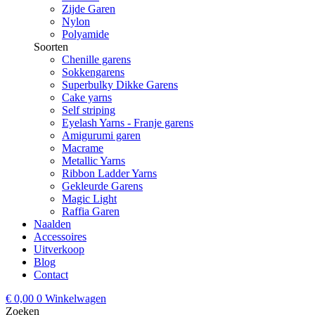
Zijde Garen
Nylon
Polyamide
Soorten
Chenille garens
Sokkengarens
Superbulky Dikke Garens
Cake yarns
Self striping
Eyelash Yarns - Franje garens
Amigurumi garen
Macrame
Metallic Yarns
Ribbon Ladder Yarns
Gekleurde Garens
Magic Light
Raffia Garen
Naalden
Accessoires
Uitverkoop
Blog
Contact
€
0,00
0
Winkelwagen
Zoeken