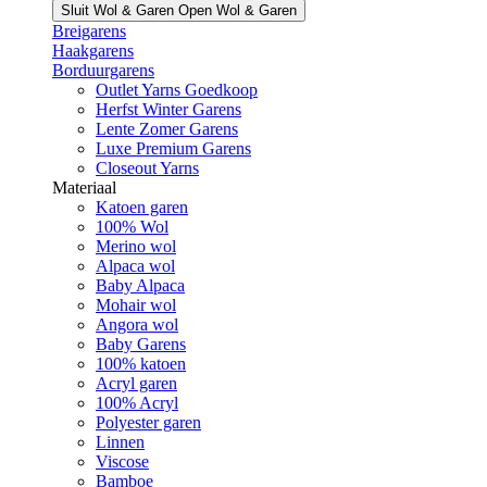
Sluit Wol & Garen
Open Wol & Garen
Breigarens
Haakgarens
Borduurgarens
Outlet Yarns Goedkoop
Herfst Winter Garens
Lente Zomer Garens
Luxe Premium Garens
Closeout Yarns
Materiaal
Katoen garen
100% Wol
Merino wol
Alpaca wol
Baby Alpaca
Mohair wol
Angora wol
Baby Garens
100% katoen
Acryl garen
100% Acryl
Polyester garen
Linnen
Viscose
Bamboe