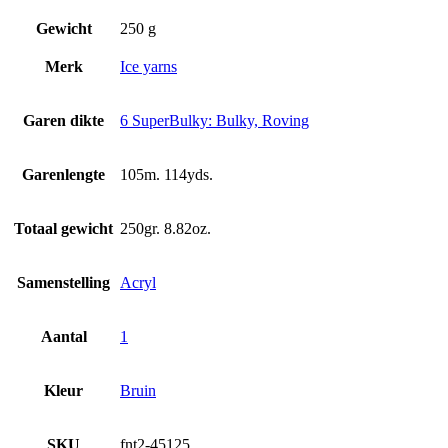
Gewicht
250 g
Merk
Ice yarns
Garen dikte
6 SuperBulky: Bulky, Roving
Garenlengte
105m. 114yds.
Totaal gewicht
250gr. 8.82oz.
Samenstelling
Acryl
Aantal
1
Kleur
Bruin
SKU
fnt2-45125