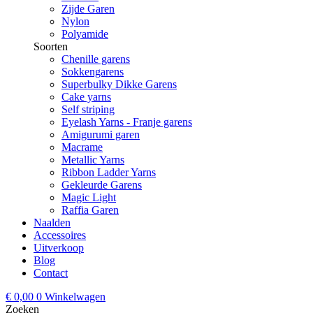
Zijde Garen
Nylon
Polyamide
Soorten
Chenille garens
Sokkengarens
Superbulky Dikke Garens
Cake yarns
Self striping
Eyelash Yarns - Franje garens
Amigurumi garen
Macrame
Metallic Yarns
Ribbon Ladder Yarns
Gekleurde Garens
Magic Light
Raffia Garen
Naalden
Accessoires
Uitverkoop
Blog
Contact
€
0,00
0
Winkelwagen
Zoeken