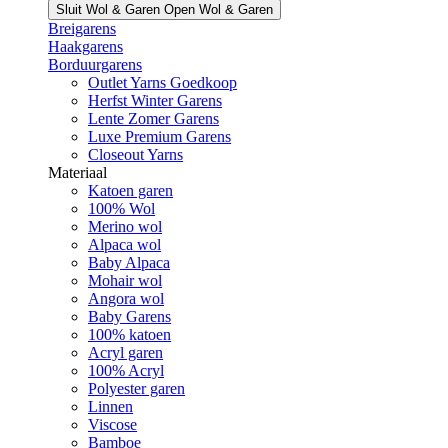
Sluit Wol & Garen
Open Wol & Garen
Breigarens
Haakgarens
Borduurgarens
Outlet Yarns Goedkoop
Herfst Winter Garens
Lente Zomer Garens
Luxe Premium Garens
Closeout Yarns
Materiaal
Katoen garen
100% Wol
Merino wol
Alpaca wol
Baby Alpaca
Mohair wol
Angora wol
Baby Garens
100% katoen
Acryl garen
100% Acryl
Polyester garen
Linnen
Viscose
Bamboe