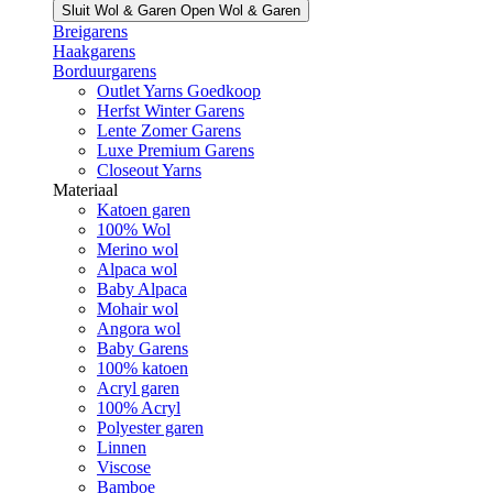
Sluit Wol & Garen
Open Wol & Garen
Breigarens
Haakgarens
Borduurgarens
Outlet Yarns Goedkoop
Herfst Winter Garens
Lente Zomer Garens
Luxe Premium Garens
Closeout Yarns
Materiaal
Katoen garen
100% Wol
Merino wol
Alpaca wol
Baby Alpaca
Mohair wol
Angora wol
Baby Garens
100% katoen
Acryl garen
100% Acryl
Polyester garen
Linnen
Viscose
Bamboe