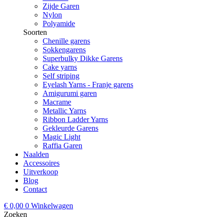
Zijde Garen
Nylon
Polyamide
Soorten
Chenille garens
Sokkengarens
Superbulky Dikke Garens
Cake yarns
Self striping
Eyelash Yarns - Franje garens
Amigurumi garen
Macrame
Metallic Yarns
Ribbon Ladder Yarns
Gekleurde Garens
Magic Light
Raffia Garen
Naalden
Accessoires
Uitverkoop
Blog
Contact
€
0,00
0
Winkelwagen
Zoeken