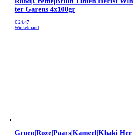
Rood|Crème|Bruin Tinten Herfst Win
ter Garens 4x100gr
€
24,47
Winkelmand
Groen|Roze|Paars|Kameel|Khaki Her