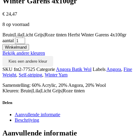
Winter Garens 4x100gr
€
24,47
8 op voorraad
Bruin|Lila|Licht Grijs|Roze tinten Herfst Winter Garens 4x100gr
aantal
Winkelmand
Bekijk andere kleuren
Kies een andere kleur
SKU
fnt2-77525
Categorie
Angora Batik Wol
Labels
Angora
,
Fine
Weight
,
Self-striping
,
Winter Yarn
Samenstelling: 60% Acrylic, 20% Angora, 20% Wool
Kleuren: Bruin|Lila|Licht Grijs|Roze tinten
Delen
Aanvullende informatie
Beschrijving
Aanvullende informatie