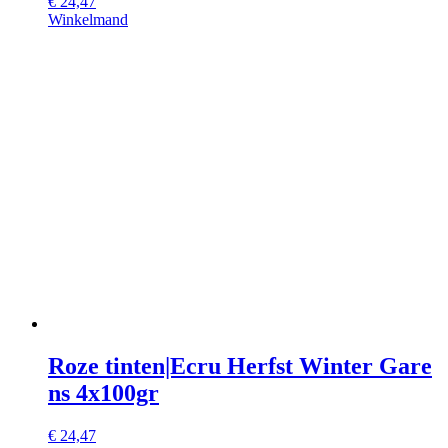
€
24,47
Winkelmand
Roze tinten|Ecru Herfst Winter Gare
ns 4x100gr
€
24,47