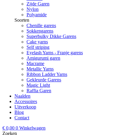
Zijde Garen
Nylon
Polyamide
Soorten
Chenille garens
Sokkengarens
Superbulky Dikke Garens
Cake yarns
Self striping
Eyelash Yarns - Franje garens
Amigurumi garen
Macrame
Metallic Yarns
Ribbon Ladder Yarns
Gekleurde Garens
Magic Light
Raffia Garen
Naalden
Accessoires
Uitverkoop
Blog
Contact
€
0,00
0
Winkelwagen
Zoeken