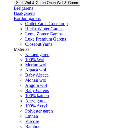
Sluit Wol & Garen
Open Wol & Garen
Breigarens
Haakgarens
Borduurgarens
Outlet Yarns Goedkoop
Herfst Winter Garens
Lente Zomer Garens
Luxe Premium Garens
Closeout Yarns
Materiaal
Katoen garen
100% Wol
Merino wol
Alpaca wol
Baby Alpaca
Mohair wol
Angora wol
Baby Garens
100% katoen
Acryl garen
100% Acryl
Polyester garen
Linnen
Viscose
Bamboe