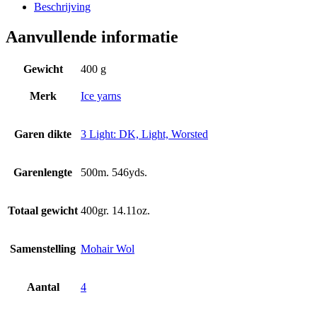
Beschrijving
Aanvullende informatie
Gewicht
400 g
Merk
Ice yarns
Garen dikte
3 Light: DK, Light, Worsted
Garenlengte
500m. 546yds.
Totaal gewicht
400gr. 14.11oz.
Samenstelling
Mohair Wol
Aantal
4