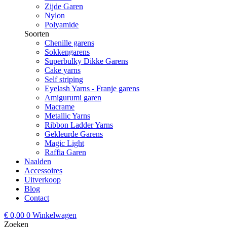
Zijde Garen
Nylon
Polyamide
Soorten
Chenille garens
Sokkengarens
Superbulky Dikke Garens
Cake yarns
Self striping
Eyelash Yarns - Franje garens
Amigurumi garen
Macrame
Metallic Yarns
Ribbon Ladder Yarns
Gekleurde Garens
Magic Light
Raffia Garen
Naalden
Accessoires
Uitverkoop
Blog
Contact
€
0,00
0
Winkelwagen
Zoeken