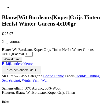
Blauw|Wit|Bordeaux|Koper|Grijs Tinten
Herfst Winter Garens 4x100gr
€
25,97
2 op voorraad
Blauw|Wit|Bordeaux|Koper|Grijs Tinten Herfst Winter Garens
4x100gr aantal
Winkelmand
Bekijk andere kleuren
Kies een andere kleur
SKU
fnt2-56455
Categorie
Bonito Ethnic
Labels
Double Knitting
,
Self-striping
,
Winter Yarn
,
Wol
Samenstelling: 50% Acrylic, 50% Wool
Kleuren: Blauw|Wit|Bordeaux|Koper|Grijs Tinten
Delen