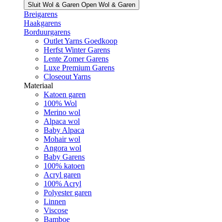
Sluit Wol & Garen
Open Wol & Garen
Breigarens
Haakgarens
Borduurgarens
Outlet Yarns Goedkoop
Herfst Winter Garens
Lente Zomer Garens
Luxe Premium Garens
Closeout Yarns
Materiaal
Katoen garen
100% Wol
Merino wol
Alpaca wol
Baby Alpaca
Mohair wol
Angora wol
Baby Garens
100% katoen
Acryl garen
100% Acryl
Polyester garen
Linnen
Viscose
Bamboe