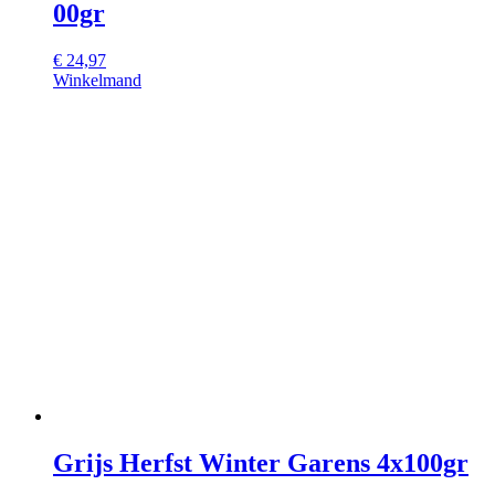
00gr
€
24,97
Winkelmand
Grijs Herfst Winter Garens 4x100gr