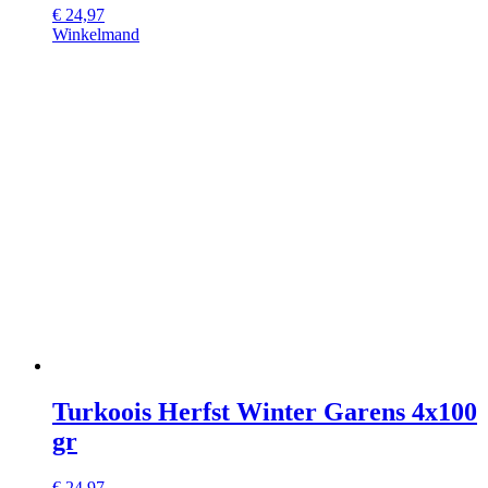
€
24,97
Winkelmand
Turkoois Herfst Winter Garens 4x100
gr
€
24,97