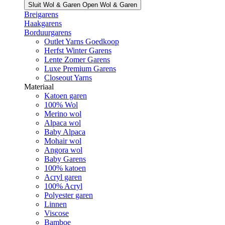
Sluit Wol & Garen
Open Wol & Garen
Breigarens
Haakgarens
Borduurgarens
Outlet Yarns Goedkoop
Herfst Winter Garens
Lente Zomer Garens
Luxe Premium Garens
Closeout Yarns
Materiaal
Katoen garen
100% Wol
Merino wol
Alpaca wol
Baby Alpaca
Mohair wol
Angora wol
Baby Garens
100% katoen
Acryl garen
100% Acryl
Polyester garen
Linnen
Viscose
Bamboe