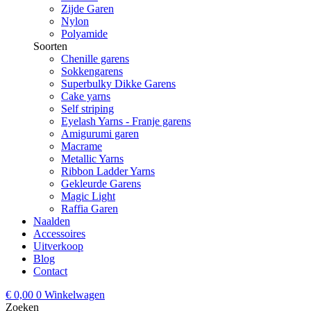
Zijde Garen
Nylon
Polyamide
Soorten
Chenille garens
Sokkengarens
Superbulky Dikke Garens
Cake yarns
Self striping
Eyelash Yarns - Franje garens
Amigurumi garen
Macrame
Metallic Yarns
Ribbon Ladder Yarns
Gekleurde Garens
Magic Light
Raffia Garen
Naalden
Accessoires
Uitverkoop
Blog
Contact
€
0,00
0
Winkelwagen
Zoeken