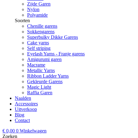
Zijde Garen
Nylon
Polyamide
Soorten
Chenille garens
Sokkengarens
Superbulky Dikke Garens
Cake yarns
Self striping
Eyelash Yarns - Franje garens
Amigurumi garen
Macrame
Metallic Yarns
Ribbon Ladder Yarns
Gekleurde Garens
Magic Light
Raffia Garen
Naalden
Accessoires
Uitverkoop
Blog
Contact
€
0,00
0
Winkelwagen
Zoeken