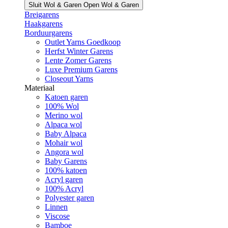
Sluit Wol & Garen
Open Wol & Garen
Breigarens
Haakgarens
Borduurgarens
Outlet Yarns Goedkoop
Herfst Winter Garens
Lente Zomer Garens
Luxe Premium Garens
Closeout Yarns
Materiaal
Katoen garen
100% Wol
Merino wol
Alpaca wol
Baby Alpaca
Mohair wol
Angora wol
Baby Garens
100% katoen
Acryl garen
100% Acryl
Polyester garen
Linnen
Viscose
Bamboe