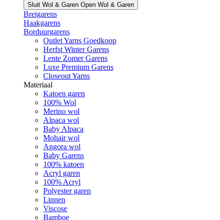
Sluit Wol & Garen
Open Wol & Garen
Breigarens
Haakgarens
Borduurgarens
Outlet Yarns Goedkoop
Herfst Winter Garens
Lente Zomer Garens
Luxe Premium Garens
Closeout Yarns
Materiaal
Katoen garen
100% Wol
Merino wol
Alpaca wol
Baby Alpaca
Mohair wol
Angora wol
Baby Garens
100% katoen
Acryl garen
100% Acryl
Polyester garen
Linnen
Viscose
Bamboe