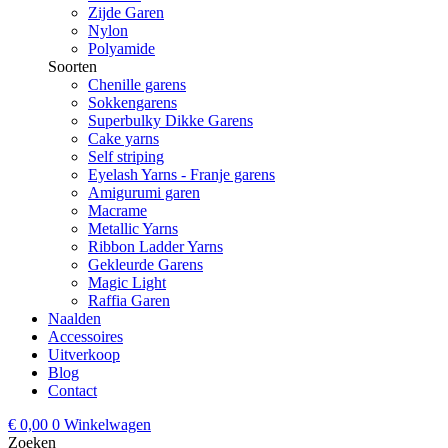
Zijde Garen
Nylon
Polyamide
Soorten
Chenille garens
Sokkengarens
Superbulky Dikke Garens
Cake yarns
Self striping
Eyelash Yarns - Franje garens
Amigurumi garen
Macrame
Metallic Yarns
Ribbon Ladder Yarns
Gekleurde Garens
Magic Light
Raffia Garen
Naalden
Accessoires
Uitverkoop
Blog
Contact
€
0,00
0
Winkelwagen
Zoeken