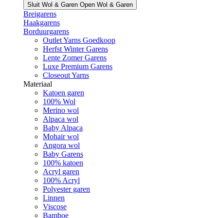
Sluit Wol & Garen
Open Wol & Garen
Breigarens
Haakgarens
Borduurgarens
Outlet Yarns Goedkoop
Herfst Winter Garens
Lente Zomer Garens
Luxe Premium Garens
Closeout Yarns
Materiaal
Katoen garen
100% Wol
Merino wol
Alpaca wol
Baby Alpaca
Mohair wol
Angora wol
Baby Garens
100% katoen
Acryl garen
100% Acryl
Polyester garen
Linnen
Viscose
Bamboe