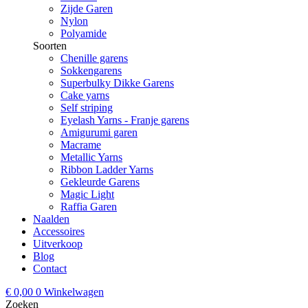
Zijde Garen
Nylon
Polyamide
Soorten
Chenille garens
Sokkengarens
Superbulky Dikke Garens
Cake yarns
Self striping
Eyelash Yarns - Franje garens
Amigurumi garen
Macrame
Metallic Yarns
Ribbon Ladder Yarns
Gekleurde Garens
Magic Light
Raffia Garen
Naalden
Accessoires
Uitverkoop
Blog
Contact
€
0,00
0
Winkelwagen
Zoeken