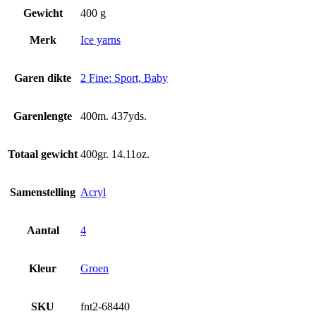
Gewicht
400 g
Merk
Ice yarns
Garen dikte
2 Fine: Sport, Baby
Garenlengte
400m. 437yds.
Totaal gewicht
400gr. 14.11oz.
Samenstelling
Acryl
Aantal
4
Kleur
Groen
SKU
fnt2-68440