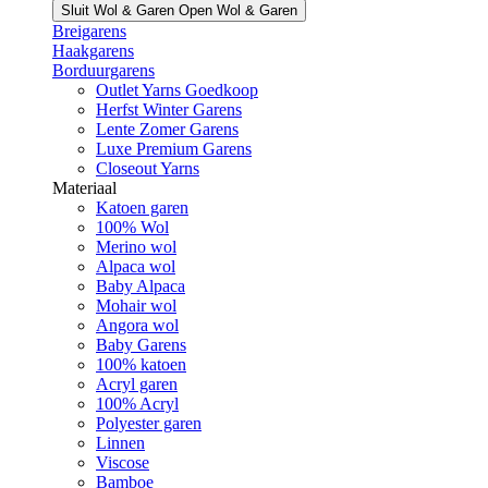
Sluit Wol & Garen
Open Wol & Garen
Breigarens
Haakgarens
Borduurgarens
Outlet Yarns Goedkoop
Herfst Winter Garens
Lente Zomer Garens
Luxe Premium Garens
Closeout Yarns
Materiaal
Katoen garen
100% Wol
Merino wol
Alpaca wol
Baby Alpaca
Mohair wol
Angora wol
Baby Garens
100% katoen
Acryl garen
100% Acryl
Polyester garen
Linnen
Viscose
Bamboe