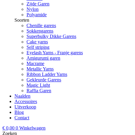
Zijde Garen
Nylon
Polyamide
Soorten
Chenille garens
Sokkengarens
Superbulky Dikke Garens
Cake yarns
Self striping
Eyelash Yarns - Franje garens
Amigurumi garen
Macrame
Metallic Yarns
Ribbon Ladder Yarns
Gekleurde Garens
Magic Light
Raffia Garen
Naalden
Accessoires
Uitverkoop
Blog
Contact
€
0,00
0
Winkelwagen
Zoeken