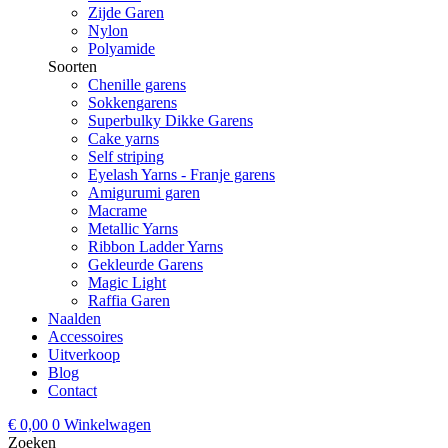
Zijde Garen
Nylon
Polyamide
Soorten
Chenille garens
Sokkengarens
Superbulky Dikke Garens
Cake yarns
Self striping
Eyelash Yarns - Franje garens
Amigurumi garen
Macrame
Metallic Yarns
Ribbon Ladder Yarns
Gekleurde Garens
Magic Light
Raffia Garen
Naalden
Accessoires
Uitverkoop
Blog
Contact
€
0,00
0
Winkelwagen
Zoeken