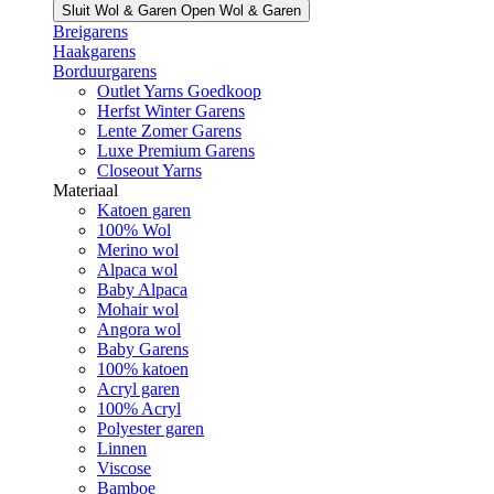
Sluit Wol & Garen
Open Wol & Garen
Breigarens
Haakgarens
Borduurgarens
Outlet Yarns Goedkoop
Herfst Winter Garens
Lente Zomer Garens
Luxe Premium Garens
Closeout Yarns
Materiaal
Katoen garen
100% Wol
Merino wol
Alpaca wol
Baby Alpaca
Mohair wol
Angora wol
Baby Garens
100% katoen
Acryl garen
100% Acryl
Polyester garen
Linnen
Viscose
Bamboe