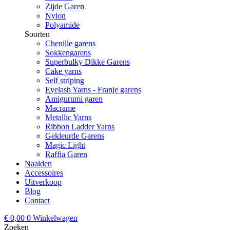
Zijde Garen
Nylon
Polyamide
Soorten
Chenille garens
Sokkengarens
Superbulky Dikke Garens
Cake yarns
Self striping
Eyelash Yarns - Franje garens
Amigurumi garen
Macrame
Metallic Yarns
Ribbon Ladder Yarns
Gekleurde Garens
Magic Light
Raffia Garen
Naalden
Accessoires
Uitverkoop
Blog
Contact
€
0,00
0
Winkelwagen
Zoeken