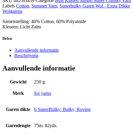
SKU
fnt2-63439
Categorie
Buis Katoen Jumbo Super Chunky Yarn
Labels
Cotton
,
Summer Yarn
,
Superbulky Garen Wol - Extra Dikke
Wolgarens
Samenstelling: 40% Cotton, 60% Polyamide
Kleuren: Licht Zalm
Delen
Aanvullende informatie
Beschrijving
Aanvullende informatie
Gewicht
250 g
Merk
Ice yarns
Garen dikte
6 SuperBulky: Bulky, Roving
Garenlengte
75m. 82yds.