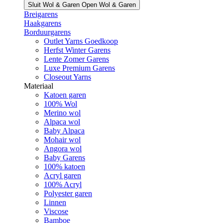
Sluit Wol & Garen
Open Wol & Garen
Breigarens
Haakgarens
Borduurgarens
Outlet Yarns Goedkoop
Herfst Winter Garens
Lente Zomer Garens
Luxe Premium Garens
Closeout Yarns
Materiaal
Katoen garen
100% Wol
Merino wol
Alpaca wol
Baby Alpaca
Mohair wol
Angora wol
Baby Garens
100% katoen
Acryl garen
100% Acryl
Polyester garen
Linnen
Viscose
Bamboe