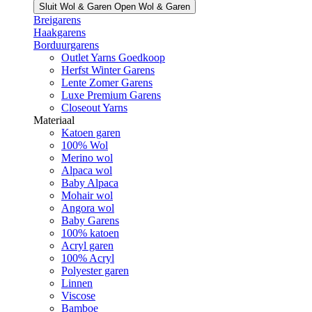
Sluit Wol & Garen
Open Wol & Garen
Breigarens
Haakgarens
Borduurgarens
Outlet Yarns Goedkoop
Herfst Winter Garens
Lente Zomer Garens
Luxe Premium Garens
Closeout Yarns
Materiaal
Katoen garen
100% Wol
Merino wol
Alpaca wol
Baby Alpaca
Mohair wol
Angora wol
Baby Garens
100% katoen
Acryl garen
100% Acryl
Polyester garen
Linnen
Viscose
Bamboe