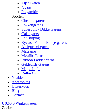
Zijde Garen
Nylon
Polyamide
Soorten
Chenille garens
Sokkengarens
Superbulky Dikke Garens
Cake yarns
Self striping
Eyelash Yarns - Franje garens
Amigurumi garen
Macrame
Metallic Yarns
Ribbon Ladder Yarns
Gekleurde Garens
Magic Light
Raffia Garen
Naalden
Accessoires
Uitverkoop
Blog
Contact
€
0,00
0
Winkelwagen
Zoeken