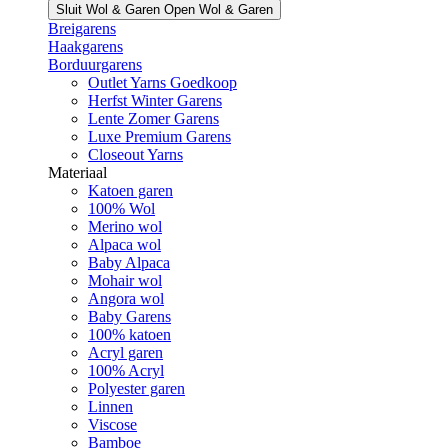
Sluit Wol & Garen
Open Wol & Garen
Breigarens
Haakgarens
Borduurgarens
Outlet Yarns Goedkoop
Herfst Winter Garens
Lente Zomer Garens
Luxe Premium Garens
Closeout Yarns
Materiaal
Katoen garen
100% Wol
Merino wol
Alpaca wol
Baby Alpaca
Mohair wol
Angora wol
Baby Garens
100% katoen
Acryl garen
100% Acryl
Polyester garen
Linnen
Viscose
Bamboe