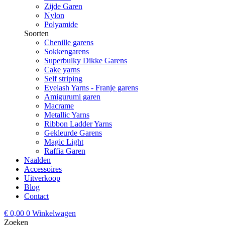
Zijde Garen
Nylon
Polyamide
Soorten
Chenille garens
Sokkengarens
Superbulky Dikke Garens
Cake yarns
Self striping
Eyelash Yarns - Franje garens
Amigurumi garen
Macrame
Metallic Yarns
Ribbon Ladder Yarns
Gekleurde Garens
Magic Light
Raffia Garen
Naalden
Accessoires
Uitverkoop
Blog
Contact
€
0,00
0
Winkelwagen
Zoeken