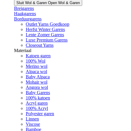
Sluit Wol & Garen
Open Wol & Garen
Breigarens
Haakgarens
Borduurgarens
Outlet Yarns Goedkoop
Herfst Winter Garens
Lente Zomer Garens
Luxe Premium Garens
Closeout Yarns
Materiaal
Katoen garen
100% Wol
Merino wol
Alpaca wol
Baby Alpaca
Mohair wol
Angora wol
Baby Garens
100% katoen
Acryl garen
100% Acryl
Polyester garen
Linnen
Viscose
Bamboe