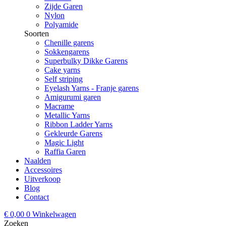
Zijde Garen
Nylon
Polyamide
Soorten
Chenille garens
Sokkengarens
Superbulky Dikke Garens
Cake yarns
Self striping
Eyelash Yarns - Franje garens
Amigurumi garen
Macrame
Metallic Yarns
Ribbon Ladder Yarns
Gekleurde Garens
Magic Light
Raffia Garen
Naalden
Accessoires
Uitverkoop
Blog
Contact
€
0,00
0
Winkelwagen
Zoeken