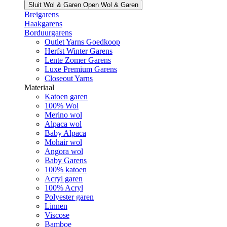
Sluit Wol & Garen
Open Wol & Garen
Breigarens
Haakgarens
Borduurgarens
Outlet Yarns Goedkoop
Herfst Winter Garens
Lente Zomer Garens
Luxe Premium Garens
Closeout Yarns
Materiaal
Katoen garen
100% Wol
Merino wol
Alpaca wol
Baby Alpaca
Mohair wol
Angora wol
Baby Garens
100% katoen
Acryl garen
100% Acryl
Polyester garen
Linnen
Viscose
Bamboe