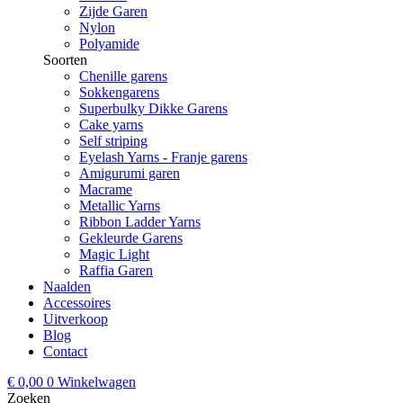
Zijde Garen
Nylon
Polyamide
Soorten
Chenille garens
Sokkengarens
Superbulky Dikke Garens
Cake yarns
Self striping
Eyelash Yarns - Franje garens
Amigurumi garen
Macrame
Metallic Yarns
Ribbon Ladder Yarns
Gekleurde Garens
Magic Light
Raffia Garen
Naalden
Accessoires
Uitverkoop
Blog
Contact
€
0,00
0
Winkelwagen
Zoeken