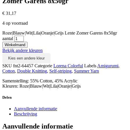
Zomer Garens 8x50gr
€
31,17
4 op voorraad
Roze|Blauw|Wit|Lila|Oranje|Grijs Lente Zomer Garens 8x50gr
aantal
Winkelmand
Bekijk andere kleuren
Kies een andere kleur
SKU
fnt2-64457
Categorie
Lorena Colorful
Labels
Amigurumi
,
Cotton
,
Double Knitting
,
Self-striping
,
Summer Yarn
Samenstelling: 55% Cotton, 45% Acrylic
Kleuren: Roze|Blauw|Wit|Lila|Oranje|Grijs
Delen
Aanvullende informatie
Beschrijving
Aanvullende informatie