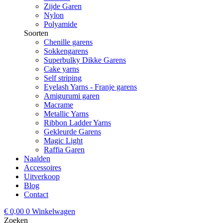
Zijde Garen
Nylon
Polyamide
Soorten
Chenille garens
Sokkengarens
Superbulky Dikke Garens
Cake yarns
Self striping
Eyelash Yarns - Franje garens
Amigurumi garen
Macrame
Metallic Yarns
Ribbon Ladder Yarns
Gekleurde Garens
Magic Light
Raffia Garen
Naalden
Accessoires
Uitverkoop
Blog
Contact
€
0,00
0
Winkelwagen
Zoeken