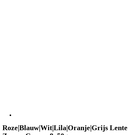
Roze|Blauw|Wit|Lila|Oranje|Grijs Lente