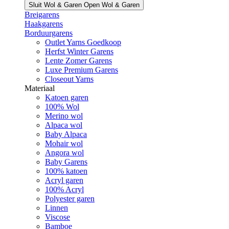
Sluit Wol & Garen
Open Wol & Garen
Breigarens
Haakgarens
Borduurgarens
Outlet Yarns Goedkoop
Herfst Winter Garens
Lente Zomer Garens
Luxe Premium Garens
Closeout Yarns
Materiaal
Katoen garen
100% Wol
Merino wol
Alpaca wol
Baby Alpaca
Mohair wol
Angora wol
Baby Garens
100% katoen
Acryl garen
100% Acryl
Polyester garen
Linnen
Viscose
Bamboe