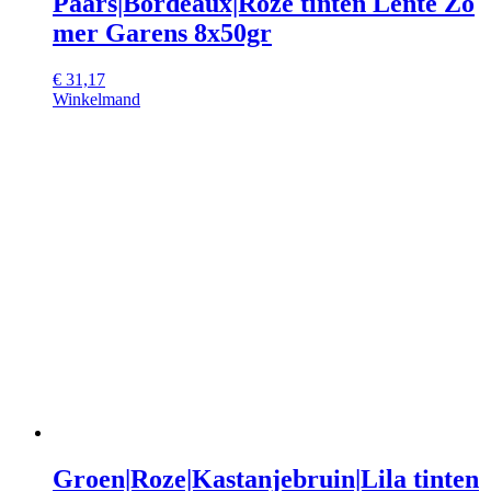
Paars|Bordeaux|Roze tinten Lente Zo
mer Garens 8x50gr
€
31,17
Winkelmand
Groen|Roze|Kastanjebruin|Lila tinten