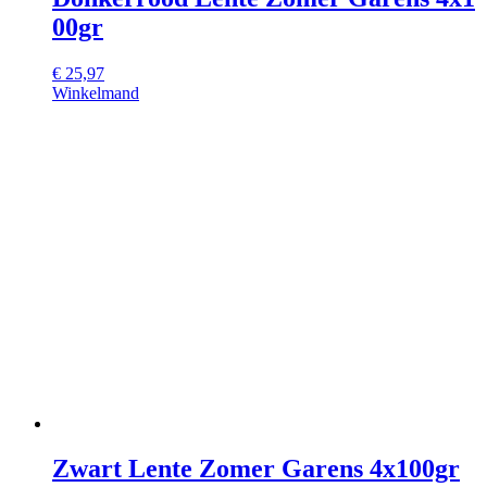
00gr
€
25,97
Winkelmand
Zwart Lente Zomer Garens 4x100gr