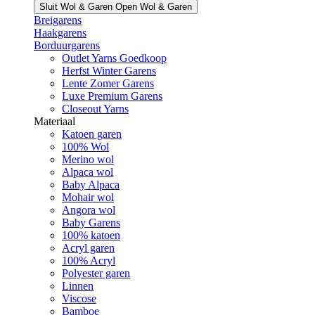
Sluit Wol & Garen
Open Wol & Garen
Breigarens
Haakgarens
Borduurgarens
Outlet Yarns Goedkoop
Herfst Winter Garens
Lente Zomer Garens
Luxe Premium Garens
Closeout Yarns
Materiaal
Katoen garen
100% Wol
Merino wol
Alpaca wol
Baby Alpaca
Mohair wol
Angora wol
Baby Garens
100% katoen
Acryl garen
100% Acryl
Polyester garen
Linnen
Viscose
Bamboe