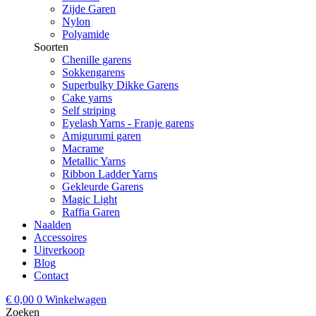
Zijde Garen
Nylon
Polyamide
Soorten
Chenille garens
Sokkengarens
Superbulky Dikke Garens
Cake yarns
Self striping
Eyelash Yarns - Franje garens
Amigurumi garen
Macrame
Metallic Yarns
Ribbon Ladder Yarns
Gekleurde Garens
Magic Light
Raffia Garen
Naalden
Accessoires
Uitverkoop
Blog
Contact
€
0,00
0
Winkelwagen
Zoeken