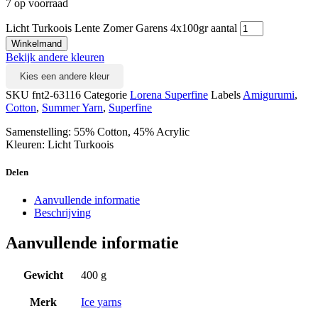
7 op voorraad
Licht Turkoois Lente Zomer Garens 4x100gr aantal
Winkelmand
Bekijk andere kleuren
Kies een andere kleur
SKU
fnt2-63116
Categorie
Lorena Superfine
Labels
Amigurumi
,
Cotton
,
Summer Yarn
,
Superfine
Samenstelling: 55% Cotton, 45% Acrylic
Kleuren: Licht Turkoois
Delen
Aanvullende informatie
Beschrijving
Aanvullende informatie
Gewicht
400 g
Merk
Ice yarns