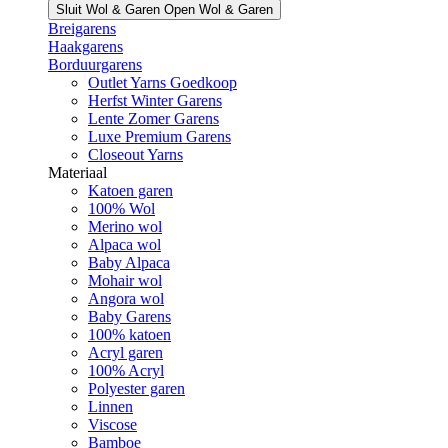
Sluit Wol & Garen
Open Wol & Garen
Breigarens
Haakgarens
Borduurgarens
Outlet Yarns Goedkoop
Herfst Winter Garens
Lente Zomer Garens
Luxe Premium Garens
Closeout Yarns
Materiaal
Katoen garen
100% Wol
Merino wol
Alpaca wol
Baby Alpaca
Mohair wol
Angora wol
Baby Garens
100% katoen
Acryl garen
100% Acryl
Polyester garen
Linnen
Viscose
Bamboe