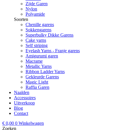
Zijde Garen
Nylon
Polyamide
Soorten
Chenille garens
Sokkengarens
Superbulky Dikke Garens
Cake yarns
Self striping
Eyelash Yarns - Franje garens
Amigurumi garen
Macrame
Metallic Yarns
Ribbon Ladder Yarns
Gekleurde Garens
Magic Light
Raffia Garen
Naalden
Accessoires
Uitverkoop
Blog
Contact
€
0,00
0
Winkelwagen
Zoeken