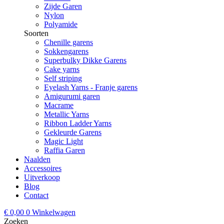
Zijde Garen
Nylon
Polyamide
Soorten
Chenille garens
Sokkengarens
Superbulky Dikke Garens
Cake yarns
Self striping
Eyelash Yarns - Franje garens
Amigurumi garen
Macrame
Metallic Yarns
Ribbon Ladder Yarns
Gekleurde Garens
Magic Light
Raffia Garen
Naalden
Accessoires
Uitverkoop
Blog
Contact
€
0,00
0
Winkelwagen
Zoeken