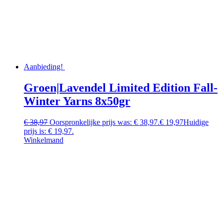
Aanbieding!
Groen|Lavendel Limited Edition Fall-
Winter Yarns 8x50gr
€
38,97
Oorspronkelijke prijs was: € 38,97.
€
19,97
Huidige
prijs is: € 19,97.
Winkelmand