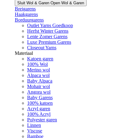
Sluit Wol & Garen
Open Wol & Garen
Breigarens
Haakgarens
Borduurgarens
Outlet Yarns Goedkoop
Herfst Winter Garens
Lente Zomer Garens
Luxe Premium Garens
Closeout Yarns
Materiaal
Katoen garen
100% Wol
Merino wol
Alpaca wol
Baby Alpaca
Mohair wol
Angora wol
Baby Garens
100% katoen
Acryl garen
100% Acryl
Polyester garen
Linnen
Viscose
Bamboe