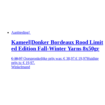
Aanbieding!
Kameel|Donker Bordeaux Rood Limit
ed Edition Fall-Winter Yarns 8x50gr
€
38,97
Oorspronkelijke prijs was: € 38,97.
€
19,97
Huidige
prijs is: € 19,97.
Winkelmand