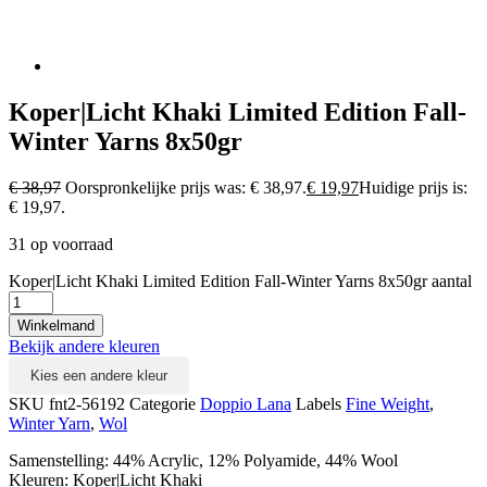
Koper|Licht Khaki Limited Edition Fall-
Winter Yarns 8x50gr
€
38,97
Oorspronkelijke prijs was: € 38,97.
€
19,97
Huidige prijs is:
€ 19,97.
31 op voorraad
Koper|Licht Khaki Limited Edition Fall-Winter Yarns 8x50gr aantal
Winkelmand
Bekijk andere kleuren
Kies een andere kleur
SKU
fnt2-56192
Categorie
Doppio Lana
Labels
Fine Weight
,
Winter Yarn
,
Wol
Samenstelling: 44% Acrylic, 12% Polyamide, 44% Wool
Kleuren: Koper|Licht Khaki