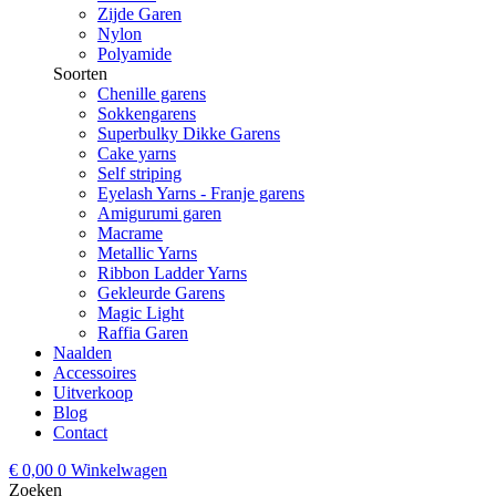
Zijde Garen
Nylon
Polyamide
Soorten
Chenille garens
Sokkengarens
Superbulky Dikke Garens
Cake yarns
Self striping
Eyelash Yarns - Franje garens
Amigurumi garen
Macrame
Metallic Yarns
Ribbon Ladder Yarns
Gekleurde Garens
Magic Light
Raffia Garen
Naalden
Accessoires
Uitverkoop
Blog
Contact
€
0,00
0
Winkelwagen
Zoeken