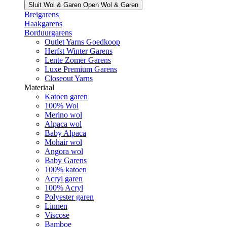
Sluit Wol & Garen
Open Wol & Garen
Breigarens
Haakgarens
Borduurgarens
Outlet Yarns Goedkoop
Herfst Winter Garens
Lente Zomer Garens
Luxe Premium Garens
Closeout Yarns
Materiaal
Katoen garen
100% Wol
Merino wol
Alpaca wol
Baby Alpaca
Mohair wol
Angora wol
Baby Garens
100% katoen
Acryl garen
100% Acryl
Polyester garen
Linnen
Viscose
Bamboe