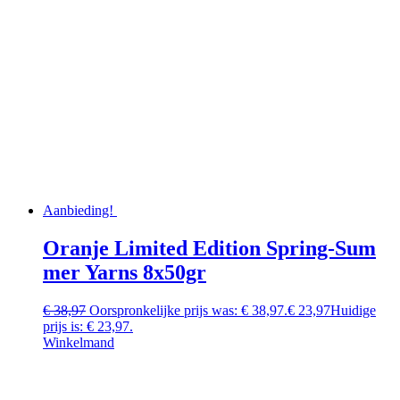
Aanbieding!
Oranje Limited Edition Spring-Sum
mer Yarns 8x50gr
€
38,97
Oorspronkelijke prijs was: € 38,97.
€
23,97
Huidige
prijs is: € 23,97.
Winkelmand