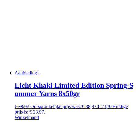
Aanbieding!
Licht Khaki Limited Edition Spring-S
ummer Yarns 8x50gr
€
38,97
Oorspronkelijke prijs was: € 38,97.
€
23,97
Huidige
prijs is: € 23,97.
Winkelmand