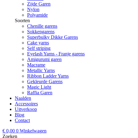
Zijde Garen
Nylon
Polyamide
Soorten
Chenille garens
Sokkengarens
Superbulky Dikke Garens
Cake yarns
Self striping
Eyelash Yarns - Franje garens
Amigurumi garen
Macrame
Metallic Yarns
Ribbon Ladder Yarns
Gekleurde Garens
Magic Light
Raffia Garen
Naalden
Accessoires
Uitverkoop
Blog
Contact
€
0,00
0
Winkelwagen
Zoeken