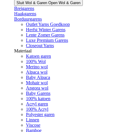
Sluit Wol & Garen
Open Wol & Garen
Breigarens
Haakgarens
Borduurgarens
Outlet Yarns Goedkoop
Herfst Winter Garens
Lente Zomer Garens
Luxe Premium Garens
Closeout Yarns
Materiaal
Katoen garen
100% Wol
Merino wol
Alpaca wol
Baby Alpaca
Mohair wol
Angora wol
Baby Garens
100% katoen
Acryl garen
100% Acryl
Polyester garen
Linnen
Viscose
Bamboe