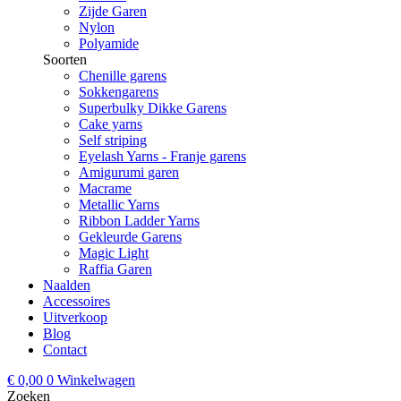
Zijde Garen
Nylon
Polyamide
Soorten
Chenille garens
Sokkengarens
Superbulky Dikke Garens
Cake yarns
Self striping
Eyelash Yarns - Franje garens
Amigurumi garen
Macrame
Metallic Yarns
Ribbon Ladder Yarns
Gekleurde Garens
Magic Light
Raffia Garen
Naalden
Accessoires
Uitverkoop
Blog
Contact
€
0,00
0
Winkelwagen
Zoeken