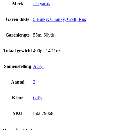
Merk
Ice yarns
Garen dikte
5 Bulky: Chunky, Craft, Rug
Garenlengte
55m. 60yds.
Totaal gewicht
400gr. 14.11oz.
Samenstelling
Acryl
Aantal
2
Kleur
Grijs
SKU
fnt2-79068