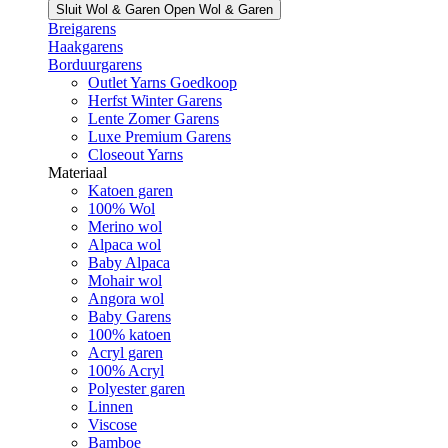
Sluit Wol & Garen
Open Wol & Garen
Breigarens
Haakgarens
Borduurgarens
Outlet Yarns Goedkoop
Herfst Winter Garens
Lente Zomer Garens
Luxe Premium Garens
Closeout Yarns
Materiaal
Katoen garen
100% Wol
Merino wol
Alpaca wol
Baby Alpaca
Mohair wol
Angora wol
Baby Garens
100% katoen
Acryl garen
100% Acryl
Polyester garen
Linnen
Viscose
Bamboe