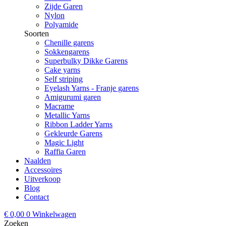
Zijde Garen
Nylon
Polyamide
Soorten
Chenille garens
Sokkengarens
Superbulky Dikke Garens
Cake yarns
Self striping
Eyelash Yarns - Franje garens
Amigurumi garen
Macrame
Metallic Yarns
Ribbon Ladder Yarns
Gekleurde Garens
Magic Light
Raffia Garen
Naalden
Accessoires
Uitverkoop
Blog
Contact
€
0,00
0
Winkelwagen
Zoeken