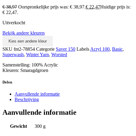
€
38,97
Oorspronkelijke prijs was: € 38,97.
€
22,47
Huidige prijs is:
€ 22,47.
Uitverkocht
Bekijk andere kleuren
Kies een andere kleur
SKU
fnt2-78854
Categorie
Saver 150
Labels
Acryl 100
,
Basic
,
Superwash
,
Winter Yarn
,
Worsted
Samenstelling: 100% Acrylic
Kleuren: Smaragdgroen
Delen
Aanvullende informatie
Beschrijving
Aanvullende informatie
Gewicht
300 g