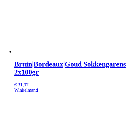
Bruin|Bordeaux|Goud Sokkengarens
2x100gr
€
31,97
Winkelmand