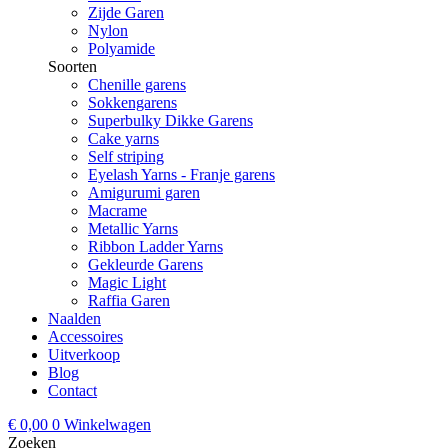
Zijde Garen
Nylon
Polyamide
Soorten
Chenille garens
Sokkengarens
Superbulky Dikke Garens
Cake yarns
Self striping
Eyelash Yarns - Franje garens
Amigurumi garen
Macrame
Metallic Yarns
Ribbon Ladder Yarns
Gekleurde Garens
Magic Light
Raffia Garen
Naalden
Accessoires
Uitverkoop
Blog
Contact
€
0,00
0
Winkelwagen
Zoeken