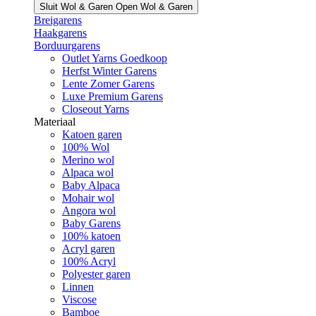
Sluit Wol & Garen
Open Wol & Garen
Breigarens
Haakgarens
Borduurgarens
Outlet Yarns Goedkoop
Herfst Winter Garens
Lente Zomer Garens
Luxe Premium Garens
Closeout Yarns
Materiaal
Katoen garen
100% Wol
Merino wol
Alpaca wol
Baby Alpaca
Mohair wol
Angora wol
Baby Garens
100% katoen
Acryl garen
100% Acryl
Polyester garen
Linnen
Viscose
Bamboe