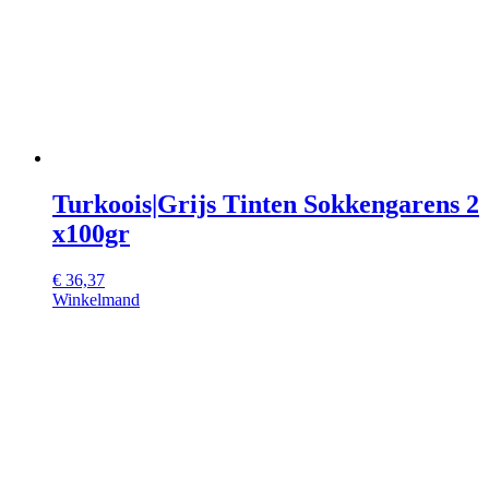
Turkoois|Grijs Tinten Sokkengarens 2
x100gr
€
36,37
Winkelmand