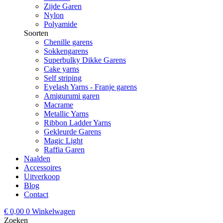
Zijde Garen
Nylon
Polyamide
Soorten
Chenille garens
Sokkengarens
Superbulky Dikke Garens
Cake yarns
Self striping
Eyelash Yarns - Franje garens
Amigurumi garen
Macrame
Metallic Yarns
Ribbon Ladder Yarns
Gekleurde Garens
Magic Light
Raffia Garen
Naalden
Accessoires
Uitverkoop
Blog
Contact
€
0,00
0
Winkelwagen
Zoeken