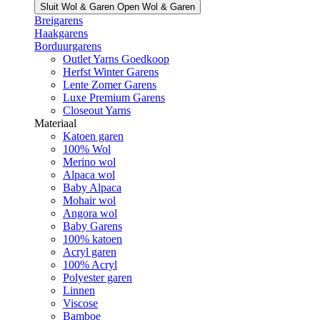
Sluit Wol & Garen
Open Wol & Garen
Breigarens
Haakgarens
Borduurgarens
Outlet Yarns Goedkoop
Herfst Winter Garens
Lente Zomer Garens
Luxe Premium Garens
Closeout Yarns
Materiaal
Katoen garen
100% Wol
Merino wol
Alpaca wol
Baby Alpaca
Mohair wol
Angora wol
Baby Garens
100% katoen
Acryl garen
100% Acryl
Polyester garen
Linnen
Viscose
Bamboe