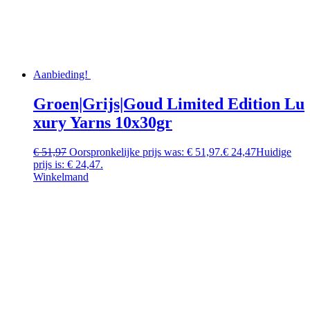
Aanbieding!
Groen|Grijs|Goud Limited Edition Lu
xury Yarns 10x30gr
€
51,97
Oorspronkelijke prijs was: € 51,97.
€
24,47
Huidige
prijs is: € 24,47.
Winkelmand