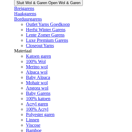
Sluit Wol & Garen
Open Wol & Garen
Breigarens
Haakgarens
Borduurgarens
Outlet Yarns Goedkoop
Herfst Winter Garens
Lente Zomer Garens
Luxe Premium Garens
Closeout Yarns
Materiaal
Katoen garen
100% Wol
Merino wol
Alpaca wol
Baby Alpaca
Mohair wol
Angora wol
Baby Garens
100% katoen
Acryl garen
100% Acryl
Polyester garen
Linnen
Viscose
Bamboe