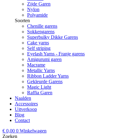
Zijde Garen
Nylon
Polyamide
Soorten
Chenille garens
Sokkengarens
Superbulky Dikke Garens
Cake yarns
Self striping
Eyelash Yarns - Franje garens
Amigurumi garen
Macrame
Metallic Yarns
Ribbon Ladder Yarns
Gekleurde Garens
Magic Light
Raffia Garen
Naalden
Accessoires
Uitverkoop
Blog
Contact
€
0,00
0
Winkelwagen
Zoeken