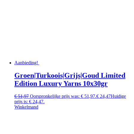
Aanbieding!
Groen|Turkoois|Grijs|Goud Limited
Edition Luxury Yarns 10x30gr
€
51,97
Oorspronkelijke prijs was: € 51,97.
€
24,47
Huidige
prijs is: € 24,47.
Winkelmand