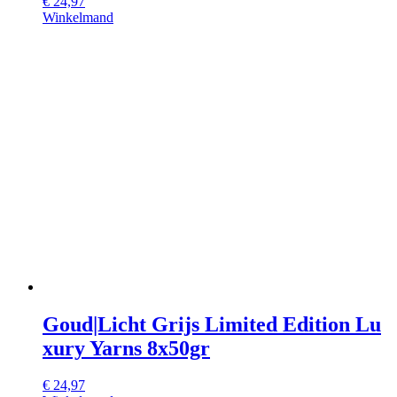
€
24,97
Winkelmand
Goud|Licht Grijs Limited Edition Lu
xury Yarns 8x50gr
€
24,97