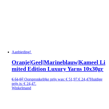
Aanbieding!
Oranje|Geel|Marineblauw|Kameel Li
mited Edition Luxury Yarns 10x30gr
€
51,97
Oorspronkelijke prijs was: € 51,97.
€
24,47
Huidige
prijs is: € 24,47.
Winkelmand