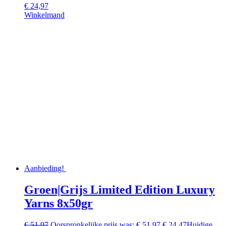
€
24,97
Winkelmand
Aanbieding!
Groen|Grijs Limited Edition Luxury
Yarns 8x50gr
€
51,97
Oorspronkelijke prijs was: € 51,97.
€
24,47
Huidige