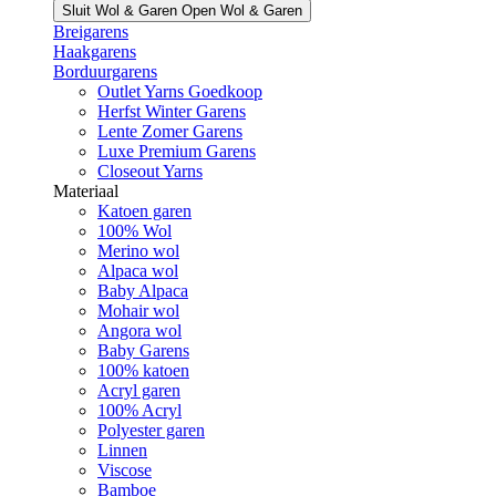
Sluit Wol & Garen
Open Wol & Garen
Breigarens
Haakgarens
Borduurgarens
Outlet Yarns Goedkoop
Herfst Winter Garens
Lente Zomer Garens
Luxe Premium Garens
Closeout Yarns
Materiaal
Katoen garen
100% Wol
Merino wol
Alpaca wol
Baby Alpaca
Mohair wol
Angora wol
Baby Garens
100% katoen
Acryl garen
100% Acryl
Polyester garen
Linnen
Viscose
Bamboe