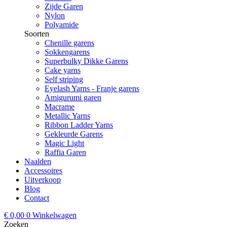
Zijde Garen
Nylon
Polyamide
Soorten
Chenille garens
Sokkengarens
Superbulky Dikke Garens
Cake yarns
Self striping
Eyelash Yarns - Franje garens
Amigurumi garen
Macrame
Metallic Yarns
Ribbon Ladder Yarns
Gekleurde Garens
Magic Light
Raffia Garen
Naalden
Accessoires
Uitverkoop
Blog
Contact
€
0,00
0
Winkelwagen
Zoeken