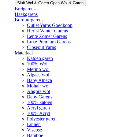
Sluit Wol & Garen
Open Wol & Garen
Breigarens
Haakgarens
Borduurgarens
Outlet Yarns Goedkoop
Herfst Winter Garens
Lente Zomer Garens
Luxe Premium Garens
Closeout Yarns
Materiaal
Katoen garen
100% Wol
Merino wol
Alpaca wol
Baby Alpaca
Mohair wol
Angora wol
Baby Garens
100% katoen
Acryl garen
100% Acryl
Polyester garen
Linnen
Viscose
Bamboe