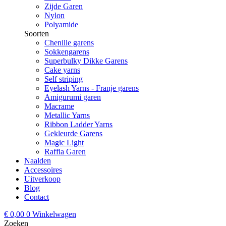
Zijde Garen
Nylon
Polyamide
Soorten
Chenille garens
Sokkengarens
Superbulky Dikke Garens
Cake yarns
Self striping
Eyelash Yarns - Franje garens
Amigurumi garen
Macrame
Metallic Yarns
Ribbon Ladder Yarns
Gekleurde Garens
Magic Light
Raffia Garen
Naalden
Accessoires
Uitverkoop
Blog
Contact
€
0,00
0
Winkelwagen
Zoeken