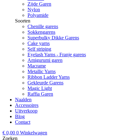
Zijde Garen
Nylon
Polyamide
Soorten
Chenille garens
Sokkengarens
Superbulky Dikke Garens
Cake yarns
Self striping
Eyelash Yarns - Franje garens
Amigurumi garen
Macrame
Metallic Yarns
Ribbon Ladder Yarns
Gekleurde Garens
Magic Light
Raffia Garen
Naalden
Accessoires
Uitverkoop
Blog
Contact
€
0,00
0
Winkelwagen
Zoeken