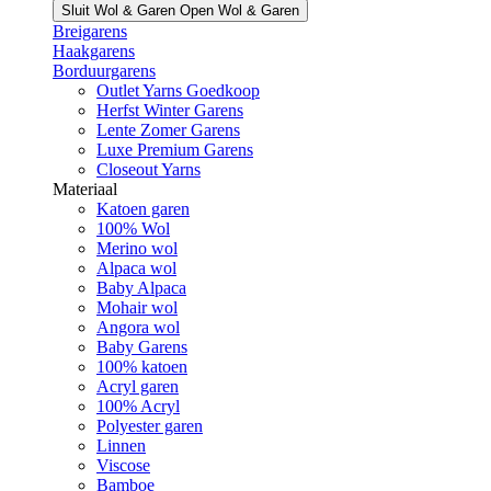
Sluit Wol & Garen
Open Wol & Garen
Breigarens
Haakgarens
Borduurgarens
Outlet Yarns Goedkoop
Herfst Winter Garens
Lente Zomer Garens
Luxe Premium Garens
Closeout Yarns
Materiaal
Katoen garen
100% Wol
Merino wol
Alpaca wol
Baby Alpaca
Mohair wol
Angora wol
Baby Garens
100% katoen
Acryl garen
100% Acryl
Polyester garen
Linnen
Viscose
Bamboe