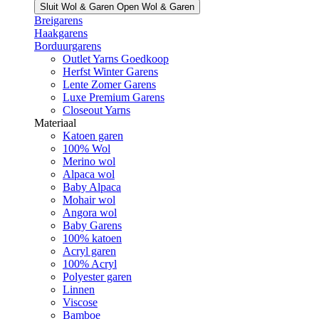
Sluit Wol & Garen
Open Wol & Garen
Breigarens
Haakgarens
Borduurgarens
Outlet Yarns Goedkoop
Herfst Winter Garens
Lente Zomer Garens
Luxe Premium Garens
Closeout Yarns
Materiaal
Katoen garen
100% Wol
Merino wol
Alpaca wol
Baby Alpaca
Mohair wol
Angora wol
Baby Garens
100% katoen
Acryl garen
100% Acryl
Polyester garen
Linnen
Viscose
Bamboe