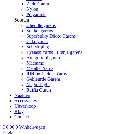
Zijde Garen
Nylon
Polyamide
Soorten
Chenille garens
Sokkengarens
Superbulky Dikke Garens
Cake yarns
Self striping
Eyelash Yarns - Franje garens
Amigurumi garen
Macrame
Metallic Yarns
Ribbon Ladder Yarns
Gekleurde Garens
Magic Light
Raffia Garen
Naalden
Accessoires
Uitverkoop
Blog
Contact
€
0,00
0
Winkelwagen
Zoeken